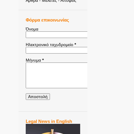
Άρθρα - Μελέτες - Απόψεις
Φόρμα επικοινωνίας
Όνομα
Ηλεκτρονικό ταχυδρομείο
*
Μήνυμα
*
Legal News in English