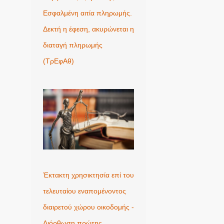
Εσφαλμένη αιτία πληρωμής.
Δεκτή η έφεση, ακυρώνεται η
διαταγή πληρωμής
(ΤρΕφΑθ)
Έκτακτη χρησικτησία επί του
τελευταίου εναπομένοντος
διαιρετού χώρου οικοδομής -
Διόρθωση πρώτης