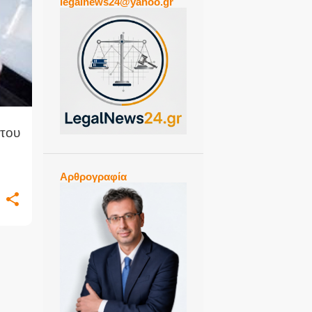
legalnews24@yahoo.gr
+
1
του
Αρθρογραφία