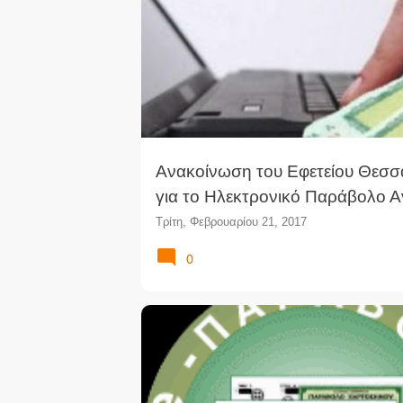
ΑΝΑΒΟΛΉ
ΑΝΑΒΟΛΌΣΗΜΟ
ΔΙΚΑΣΤΙΚΌ ΠΑΡ
ν
ΕΦΕΤΕΊΟ
ΗΛΕΚΤΡΟΝΙΚΌ ΠΑΡΆΒΟΛΟ
α
ρ
E-ΠΑΡΆΒΟΛΟ
τ
ή
σ
ε
ι
Ανακοίνωση του Εφετείου Θεσσ
ς
για το Ηλεκτρονικό Παράβολο 
Τρίτη, Φεβρουαρίου 21, 2017
0
ΗΛΕΚΤΡΟΝΙΚΌ ΠΑΡΆΒΟΛΟ
ΠΑΡΆΒΟΛΟ ΔΗΜΟΣΊΟ