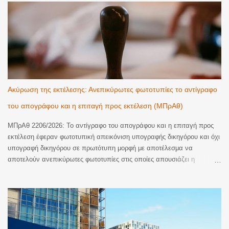
Ακύρωση της εκτέλεσης: Ανεπικύρωτες φωτοτυπίες το αντίγραφο
του απογράφου και η επιταγή προς εκτέλεση (ΜΠρΑθ)
ΜΠρΑθ 2206/2026: Το αντίγραφο του απογράφου και η επιταγή προς
εκτέλεση έφεραν φωτοτυπική απεικόνιση υπογραφής δικηγόρου και όχι
υπογραφή δικηγόρου σε πρωτότυπη μορφή με αποτέλεσμα να
αποτελούν ανεπικύρωτες φωτοτυπίες στις οποίες απουσιάζει η
βεβαίωση της ακρίβειας του φωτοτυπικού αντιγράφου. Ακυρωση της
εκτέλεσης. Με την υπ’ αριθμ. 2206/2026 απόφαση του Μονομελούς
Πρωτοδικείου Αθηνών (Περιουσιακές διαφορές – Ανακοπές Εκτέλεσης)
έγινε δεκτός λόγος ανακοπής που αφορούσε την έλλειψη αποδεικτικής
ισχύος του αντιγράφου εξ απογράφου εκτελεστού που κοινοποιήθηκε
με την επιταγή προς πληρωμή για να ξεκινήσει η διαδικασία της