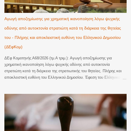
Αγωγή αποζημίωσης για χρηματική ικανοποίηση λόγω ψυχικής
οδύνης από αυτοκτονία στρατιώτη κατά τη διάρκεια της θητείας
του - Πλήρης και αποκλειστική ευθύνη του Ελληνικού Δημοσίου
(ΔΕφΚομ)
ΔΕφ Κομοτηνής Α68/2026 (τμ.Α τριμ.): Αγωγή αποζημίωσης για
χρηματική ικανοποίηση λόγω ψυχικής οδύνης από αυτοκτονία
στρατιώτη κατά τη διάρκεια της στρατιωτικής του θητείας. Πλήρης και
αποκλειστική ευθύνη του Ελληνικού Δημοσίου. Έφεση του Ελληνικού
Δημοσίου κατά οριστικής απόφασης του Τριμελούς Διοικητικού
Πρωτοδικείου Αλεξανδρούπολης, με την οποία έγινε εν μέρει δεκτή
αγωγή αποζημίωσης για χρηματική ικανοποίηση λόγω ψυχικής οδύνης
και αναγνωρίστηκε η υποχρέωση του εκκαλούντος Δημοσίου να
καταβάλει στην εφεσίβλητη το συνολικό ποσό των 110.000€ (70.000€
ατομικά και 40.000€ ως μοναδική κληρονόμο των αποβιωσάντων
γονέων της, ήτοι 20.000€ για λογαριασμό εκάστου), ως εύλογη
χρηματική ικανοποίηση για την ψυχική οδύνη που υπέστησαν η ίδια και