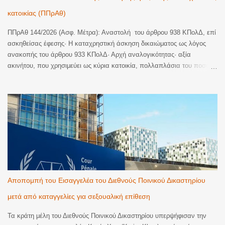
κατοικίας (ΠΠρΑθ)
ΠΠρΑθ 144/2026 (Ασφ. Μέτρα): Αναστολή του άρθρου 938 ΚΠολΔ, επί
ασκηθείσας έφεσης· H καταχρηστική άσκηση δικαιώματος ως λόγος
ανακοπής του άρθρου 933 ΚΠολΔ· Αρχή αναλογικότητας· αξία
ακινήτου, που χρησιμεύει ως κύρια κατοικία, πολλαπλάσια του ποσού
της απαίτησης· Ύπαρξη και έτερης ακίνητης περιουσίας, ελεύθερης
βαρών, ώστε να παρέχεται στην επισπεύδουσα η δυνατότητα επιλογής
ως προς το περιουσιακό αντικείμενο που θα μπορούσε να επιβάλει
αναγκαστική κατάσχεση και να ικανοποιηθεί· Προφανής δυσαναλογία
μεταξύ του χρησιμοποιούμενου μέσου και του επιδιωκόμενου σκοπού
και υπέρβαση της αρχής της αναλογικότητας. Αναστέλλεται η
διαδικασία της αναγκαστικής εκτέλεσης, μέχρι την έκδοση απόφασης
επί της έφεσης. Η απόφαση δημοσιεύεται με επιμέλεια του δικηγόρου
Πειραιά Γεωργίου Λ. Καλτσά. Η Απόφαση Εδώ
Αποπομπή του Εισαγγελέα του Διεθνούς Ποινικού Δικαστηρίου
μετά από καταγγελίες για σεξουαλική επίθεση
Τα κράτη μέλη του Διεθνούς Ποινικού Δικαστηρίου υπερψήφισαν την