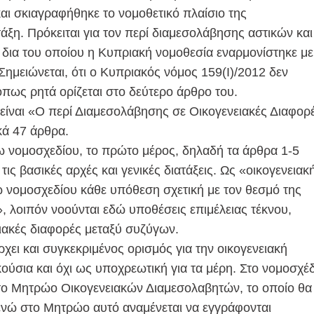
ι σκιαγραφήθηκε το νομοθετικό πλαίσιο της
ξη. Πρόκειται για τον περί διαμεσολάβησης αστικών και
 δια του οποίου η Κυπριακή νομοθεσία εναρμονίστηκε με
ημειώνεται, ότι ο Κυπριακός νόμος 159(I)/2012 δεν
όπως ρητά ορίζεται στο δεύτερο άρθρο του.
 είναι «Ο περί Διαμεσολάβησης σε Οικογενειακές Διαφορ
κά 47 άρθρα.
ω νομοσχεδίου, το πρώτο μέρος, δηλαδή τα άρθρα 1-5
τις βασικές αρχές και γενικές διατάξεις. Ως «οικογενειακ
ω νομοσχεδίου κάθε υπόθεση σχετική με τον θεσμό της
», λοιπόν νοούνται εδώ υποθέσεις επιμέλειας τέκνου,
ιουσιακές διαφορές μεταξύ συζύγων.
ει και συγκεκριμένος ορισμός για την οικογενειακή
ούσια και όχι ως υποχρεωτική για τα μέρη. Στο νομοσχέδ
το Μητρώο Οικογενειακών Διαμεσολαβητών, το οποίο θα
 ενώ στο Μητρώο αυτό αναμένεται να εγγράφονται