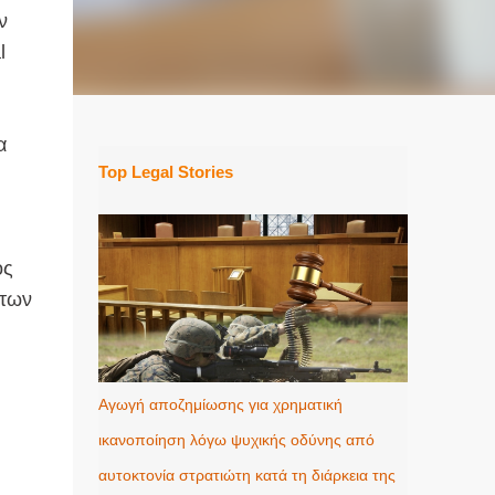
ν
l
α
Top Legal Stories
n
ος
 των
Αγωγή αποζημίωσης για χρηματική
ικανοποίηση λόγω ψυχικής οδύνης από
αυτοκτονία στρατιώτη κατά τη διάρκεια της