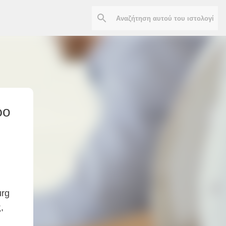
ρο
urg
ς,