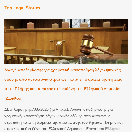
Top Legal Stories
Αγωγή αποζημίωσης για χρηματική ικανοποίηση λόγω ψυχικής
οδύνης από αυτοκτονία στρατιώτη κατά τη διάρκεια της θητείας
του - Πλήρης και αποκλειστική ευθύνη του Ελληνικού Δημοσίου
(ΔΕφΚομ)
ΔΕφ Κομοτηνής Α68/2026 (τμ.Α τριμ.): Αγωγή αποζημίωσης για
χρηματική ικανοποίηση λόγω ψυχικής οδύνης από αυτοκτονία
στρατιώτη κατά τη διάρκεια της στρατιωτικής του θητείας. Πλήρης και
αποκλειστική ευθύνη του Ελληνικού Δημοσίου. Έφεση του Ελληνικού