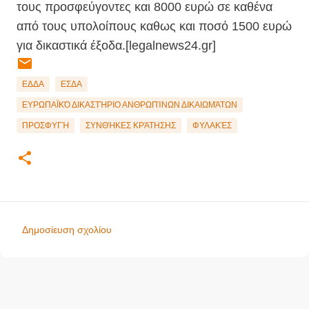
τους προσφεύγοντες και 8000 ευρώ σε καθένα
από τους υπολοίπους καθως και ποσό 1500 ευρώ
για δικαστικά έξοδα.[legalnews24.gr]
ΕΔΔΑ
ΕΣΔΑ
ΕΥΡΩΠΑΪΚΌ ΔΙΚΑΣΤΉΡΙΟ ΑΝΘΡΩΠΊΝΩΝ ΔΙΚΑΙΩΜΆΤΩΝ
ΠΡΟΣΦΥΓΉ
ΣΥΝΘΉΚΕΣ ΚΡΆΤΗΣΗΣ
ΦΥΛΑΚΈΣ
Δημοσίευση σχολίου
Σ
χ
ό
λ