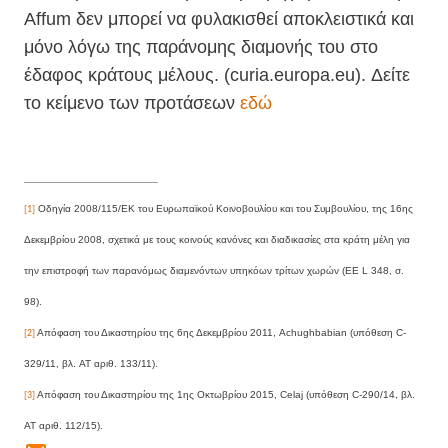
Affum δεν μπορεί να φυλακισθεί αποκλειστικά και
μόνο λόγω της παράνομης διαμονής του στο
έδαφος κράτους μέλους. (
curia.europa.eu).
Δείτε
το κείμενο των προτάσεων
εδώ
Οδηγία 2008/115/EK του Ευρωπαϊκού Κοινοβουλίου και του Συμβουλίου, της 16ης
[1]
Δεκεμβρίου 2008, σχετικά με τους κοινούς κανόνες και διαδικασίες στα κράτη μέλη για
την επιστροφή των παρανόμως διαμενόντων υπηκόων τρίτων χωρών (ΕΕ L 348, σ.
98).
Απόφαση του Δικαστηρίου της 6ης Δεκεμβρίου 2011, Achughbabian (υπόθεση C-
[2]
329/11, βλ. AT αριθ. 133/11).
Απόφαση του Δικαστηρίου της 1ης Οκτωβρίου 2015, Celaj (υπόθεση C-290/14, βλ.
[3]
AT αριθ. 112/15).