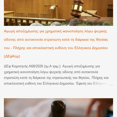
Αγωγή αποζημίωσης για χρηματική ικανοποίηση λόγω ψυχικής
οδύνης από αυτοκτονία στρατιώτη κατά τη διάρκεια της θητείας
του - Πλήρης και αποκλειστική ευθύνη του Ελληνικού Δημοσίου
(ΔΕφΚομ)
ΔΕφ Κομοτηνής Α68/2026 (τμ.Α τριμ.): Αγωγή αποζημίωσης για
χρηματική ικανοποίηση λόγω ψυχικής οδύνης από αυτοκτονία
στρατιώτη κατά τη διάρκεια της στρατιωτικής του θητείας. Πλήρης και
αποκλειστική ευθύνη του Ελληνικού Δημοσίου. Έφεση του Ελληνικού
Δημοσίου κατά οριστικής απόφασης του Τριμελούς Διοικητικού
Πρωτοδικείου Αλεξανδρούπολης, με την οποία έγινε εν μέρει δεκτή
αγωγή αποζημίωσης για χρηματική ικανοποίηση λόγω ψυχικής οδύνης
και αναγνωρίστηκε η υποχρέωση του εκκαλούντος Δημοσίου να
καταβάλει στην εφεσίβλητη το συνολικό ποσό των 110.000€ (70.000€