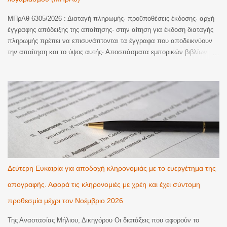
ΜΠρΑθ 6305/2026 : Διαταγή πληρωμής· προϋποθέσεις έκδοσης· αρχή
έγγραφης απόδειξης της απαίτησης· στην αίτηση για έκδοση διαταγής
πληρωμής πρέπει να επισυνάπτονται τα έγγραφα που αποδεικνύουν
την απαίτηση και το ύψος αυτής· Αποσπάσματα εμπορικών βιβλίων
τράπεζας· παράγουν πλήρη απόδειξη για τα κονδύλια εκατέρωθεν
χρεοπιστώσεων και για το ύψος της οφειλής του δανειολήπτη μόνο επί
ύπαρξης σχετικής συμφωνίας μεταξύ των μερών που αποτέλεσε ρήτρα
ή γενικό όρο συναλλαγών της δανειακής σύμβασης άλλως στερούνται
αποδεικτικής ισχύος, ενώ θα πρέπει να προσκομίζονται σε πλήρη
μορφή, ήτοι από την έναρξη της συμβατικής σχέσης μέχρι και το
οριστικό κλείσιμο αυτής, εκτός εάν μεσολάβησε αναγνώριση της
οφειλής, οπότε η πιστώτρια δύναται να προσκομίσει την κίνηση από το
χρονικό σημείο της αναγνώρισης κι εντεύθεν. Στην προκειμένη
περίπτωση παραλείφθηκε η προσκόμιση της κίνησης από το έτος 2009
Δεύτερη Ευκαιρία για αποδοχή κληρονομιάς με το ευεργέτημα της
έως και το 2014, κι ενώ υφίστατο πρόσθετη πράξη αναγνώρισης του
απογραφής. Αφορά τις κληρονομιές με χρέη και έχει σύντομη
καταλοίπου, η τελευταία...
προθεσμία μέχρι τον Νοέμβριο 2026
Της Αναστασίας Μήλιου, Δικηγόρου Οι διατάξεις που αφορούν το