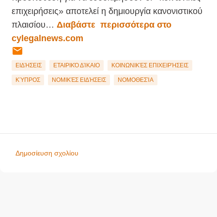
επιχειρήσεις» αποτελεί η δημιουργία κανονιστικού
πλαισίου…
Διαβάστε περισσότερα στο
cylegalnews.com
ΕΙΔΉΣΕΙΣ
ΕΤΑΙΡΙΚΌ ΔΊΚΑΙΟ
ΚΟΙΝΩΝΙΚΈΣ ΕΠΙΧΕΙΡΉΣΕΙΣ
ΚΎΠΡΟΣ
ΝΟΜΙΚΈΣ ΕΙΔΉΣΕΙΣ
ΝΟΜΟΘΕΣΊΑ
Δημοσίευση σχολίου
Σ
χ
ό
λ
ι