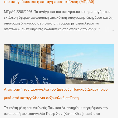
του απογράφου και η επιταγή προς εκτέλεση (ΜΠρΑθ)
κατά την έννοια του άρθρου 76 παρ. 2 ΚΔΔ/...
ΜΠρΑθ 2206/2026: Το αντίγραφο του απογράφου και η επιταγή προς
εκτέλεση έφεραν φωτοτυπική απεικόνιση υπογραφής δικηγόρου και όχι
υπογραφή δικηγόρου σε πρωτότυπη μορφή με αποτέλεσμα να
αποτελούν ανεπικύρωτες φωτοτυπίες στις οποίες απουσιάζει η
βεβαίωση της ακρίβειας του φωτοτυπικού αντιγράφου. Ακυρωση της
εκτέλεσης. Με την υπ’ αριθμ. 2206/2026 απόφαση του Μονομελούς
Πρωτοδικείου Αθηνών (Περιουσιακές διαφορές – Ανακοπές Εκτέλεσης)
έγινε δεκτός λόγος ανακοπής που αφορούσε την έλλειψη αποδεικτικής
ισχύος του αντιγράφου εξ απογράφου εκτελεστού που κοινοποιήθηκε
με την επιταγή προς πληρωμή για να ξεκινήσει η διαδικασία της
εκτέλεσης. Όπως κρίθηκε, το αντίγραφο εξ απογράφου εκτελεστού
που κοινοποιήθηκε δεν είχε επικυρωθεί αυτοτελώς και νομίμως παρότι
αποτελεί διακριτό έγγραφο από την επιταγή. Παράλληλα, και η επιταγή
προς πληρωμή που κοινοποιήθηκε δεν έφερε πρωτότυπη υπογραφή
Αποπομπή του Εισαγγελέα του Διεθνούς Ποινικού Δικαστηρίου
από δικηγόρο. Ειδικότερα, το Δικαστήριο έκρινε ότι τα συγκεκριμένα
μετά από καταγγελίες για σεξουαλική επίθεση
έγγραφα στερούνταν της απαιτούμενης αποδε...
Τα κράτη μέλη του Διεθνούς Ποινικού Δικαστηρίου υπερψήφισαν την
αποπομπή του εισαγγελέα Καρίμ Χαν (Karim Khan), μετά από