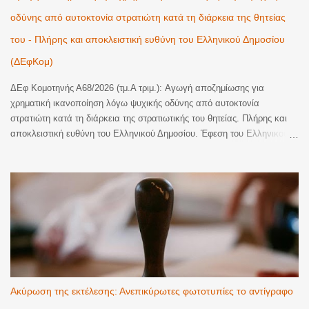
οδύνης από αυτοκτονία στρατιώτη κατά τη διάρκεια της θητείας
του - Πλήρης και αποκλειστική ευθύνη του Ελληνικού Δημοσίου
(ΔΕφΚομ)
ΔΕφ Κομοτηνής Α68/2026 (τμ.Α τριμ.): Αγωγή αποζημίωσης για
χρηματική ικανοποίηση λόγω ψυχικής οδύνης από αυτοκτονία
στρατιώτη κατά τη διάρκεια της στρατιωτικής του θητείας. Πλήρης και
αποκλειστική ευθύνη του Ελληνικού Δημοσίου. Έφεση του Ελληνικού
Δημοσίου κατά οριστικής απόφασης του Τριμελούς Διοικητικού
Πρωτοδικείου Αλεξανδρούπολης, με την οποία έγινε εν μέρει δεκτή
αγωγή αποζημίωσης για χρηματική ικανοποίηση λόγω ψυχικής οδύνης
και αναγνωρίστηκε η υποχρέωση του εκκαλούντος Δημοσίου να
καταβάλει στην εφεσίβλητη το συνολικό ποσό των 110.000€ (70.000€
ατομικά και 40.000€ ως μοναδική κληρονόμο των αποβιωσάντων
γονέων της, ήτοι 20.000€ για λογαριασμό εκάστου), ως εύλογη
χρηματική ικανοποίηση για την ψυχική οδύνη που υπέστησαν η ίδια και
οι δικαιοπάροχοί της από τον θάνατο, δι' αυτοκτονίας, του υιού της και
εγγονού των τελευταίων, κατά τη διάρκεια της στρατιωτικής του θητείας
Ακύρωση της εκτέλεσης: Ανεπικύρωτες φωτοτυπίες το αντίγραφο
σε στρατόπεδο του Έβρου. Η ένδικη αγωγή αποτελεί δεύτερη αγωγή