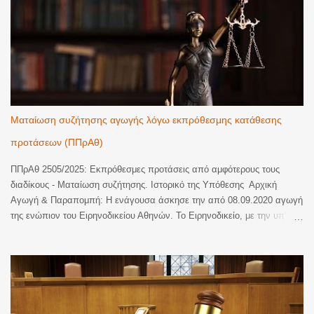
Ματαίωση συζήτησης αγωγής λόγω εκπρόθεσμης κατάθεσης
προτάσεων (ΠΠρΑθ)
ΠΠρΑθ 2505/2025: Εκπρόθεσμες προτάσεις από αμφότερους τους
διαδίκους - Ματαίωση συζήτησης. Ιστορικό της Υπόθεσης Αρχική
Αγωγή & Παραπομπή: Η ενάγουσα άσκησε την από 08.09.2020 αγωγή
της ενώπιον του Ειρηνοδικείου Αθηνών. Το Ειρηνοδικείο, με την υπ'
αριθ. 879/2022 απόφασή του, κηρύχθηκε καθ' ύλην αναρμόδιο και
παρέπεμψε την υπόθεση προς εκδίκαση στο Πολυμελές Πρωτοδικείο
Αθηνών. Επαναφορά με Κλήση: Η ενάγουσα επανέφερε την υπόθεση
προς συζήτηση με την από 02.05.2023 κλήση της, η οποία κατατέθηκε
στη Γραμματεία του Πρωτοδικείου στις 19.06.2023. Υπολογισμός
Προθεσμίας Προτάσεων Λόγω της παραπομπής, η νόμιμη προθεσμία