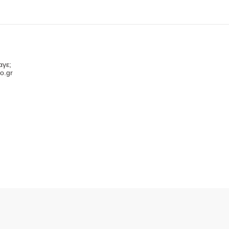
αγε;
o.gr