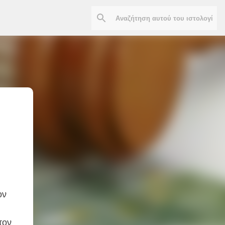
ον
τον