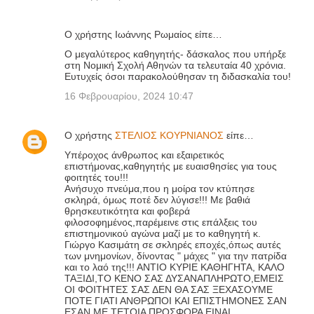
α
Ο χρήστης Ιωάννης Ρωμαίος είπε…
Ο μεγαλύτερος καθηγητής- δάσκαλος που υπήρξε
στη Νομική Σχολή Αθηνών τα τελευταία 40 χρόνια.
Ευτυχείς όσοι παρακολούθησαν τη διδασκαλία του!
16 Φεβρουαρίου, 2024 10:47
Ο χρήστης
ΣΤΕΛΙΟΣ ΚΟΥΡΝΙΑΝΟΣ
είπε…
Υπέροχος άνθρωπος και εξαιρετικός
επιστήμονας,καθηγητής με ευαισθησίες για τους
φοιτητές του!!!
Ανήσυχο πνεύμα,που η μοίρα τον κτύπησε
σκληρά, όμως ποτέ δεν λύγισε!!! Με βαθιά
θρησκευτικότητα και φοβερά
φιλοσοφημένος,παρέμεινε στις επάλξεις του
επιστημονικού αγώνα μαζί με το καθηγητή κ.
Γιώργο Κασιμάτη σε σκληρές εποχές,όπως αυτές
των μνημονίων, δίνοντας " μάχες " για την πατρίδα
και το λαό της!!! ΑΝΤΙΟ ΚΥΡΙΕ ΚΑΘΗΓΗΤΑ, ΚΑΛΟ
ΤΑΞΙΔΙ,ΤΟ ΚΕΝΟ ΣΑΣ ΔΥΣΑΝΑΠΛΗΡΩΤΟ,ΕΜΕΙΣ
ΟΙ ΦΟΙΤΗΤΕΣ ΣΑΣ ΔΕΝ ΘΑ ΣΑΣ ΞΕΧΑΣΟΥΜΕ
ΠΟΤΕ ΓΙΑΤΙ ΑΝΘΡΩΠΟΙ ΚΑΙ ΕΠΙΣΤΗΜΟΝΕΣ ΣΑΝ
ΕΣΑΝ ΜΕ ΤΕΤΟΙΑ ΠΡΟΣΦΟΡΑ ΕΙΝΑΙ