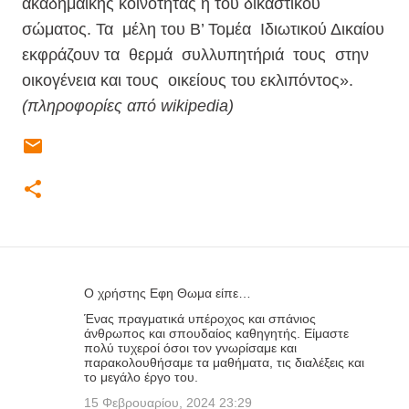
ακαδημαϊκής κοινότητας ή του δικαστικού
σώματος. Τα μέλη του Β’ Τομέα Ιδιωτικού Δικαίου
εκφράζουν τα θερμά συλλυπητήριά τους στην
οικογένεια και τους οικείους του εκλιπόντος».
(πληροφορίες από wikipedia)
Ο χρήστης Εφη Θωμα είπε…
Σ
Ένας πραγματικά υπέροχος και σπάνιος
χ
άνθρωπος και σπουδαίος καθηγητής. Είμαστε
ό
πολύ τυχεροί όσοι τον γνωρίσαμε και
παρακολουθήσαμε τα μαθήματα, τις διαλέξεις και
λ
το μεγάλο έργο του.
ι
15 Φεβρουαρίου, 2024 23:29