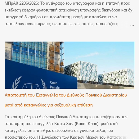
ΜΠρΑθ 2206/2026: Το αντίγραφο του απογράφου και η επιταγή προς
εκτέλεση έφεραν φωτοτυπική απεικόνιση υπογραφής δικηγόρου και όχι
υπογραφή δικηγόρου σε πρωτότυπη μορφή με αποτέλεσμα να
αποτελούν ανεπικύρωτες φωτοτυπίες στις οποίες απουσιάζει η
βεβαίωση της ακρίβειας του φωτοτυπικού αντιγράφου. Ακυρωση της
εκτέλεσης. Με την υπ’ αριθμ. 2206/2026 απόφαση του Μονομελούς
Πρωτοδικείου Αθηνών (Περιουσιακές διαφορές – Ανακοπές Εκτέλεσης)
έγινε δεκτός λόγος ανακοπής που αφορούσε την έλλειψη αποδεικτικής
ισχύος του αντιγράφου εξ απογράφου εκτελεστού που κοινοποιήθηκε
με την επιταγή προς πληρωμή για να ξεκινήσει η διαδικασία της
εκτέλεσης. Όπως κρίθηκε, το αντίγραφο εξ απογράφου εκτελεστού
που κοινοποιήθηκε δεν είχε επικυρωθεί αυτοτελώς και νομίμως παρότι
αποτελεί διακριτό έγγραφο από την επιταγή. Παράλληλα, και η επιταγή
προς πληρωμή που κοινοποιήθηκε δεν έφερε πρωτότυπη υπογραφή
Αποπομπή του Εισαγγελέα του Διεθνούς Ποινικού Δικαστηρίου
από δικηγόρο. Ειδικότερα, το Δικαστήριο έκρινε ότι τα συγκεκριμένα
μετά από καταγγελίες για σεξουαλική επίθεση
έγγραφα στερούνταν της απαιτούμενης αποδε...
Τα κράτη μέλη του Διεθνούς Ποινικού Δικαστηρίου υπερψήφισαν την
αποπομπή του εισαγγελέα Καρίμ Χαν (Karim Khan), μετά από
καταγγελίες ότι επιτέθηκε σεξουαλικά σε γυναίκα μέλος του
προσωπικού του. Η Συνέλευση των Κρατών Μερών του Καταστατικού