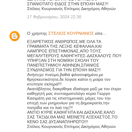
ΣΠΑΝΙΟΤΑΤΟ ΕΙΔΟΣ ΣΤΗΝ ΕΠΟΧΗ ΜΑΣ!!!
Στέλιος Κουρνιανός Επίτιμος Δικηγόρος Αθηνών
17 Φεβρουαρίου, 2024 22:30
Ο χρήστης
ΣΤΕΛΙΟΣ ΚΟΥΡΝΙΑΝΟΣ
είπε…
ΕΞΑΙΡΕΤΙΚΌΣ ΑΝΘΡΩΠΟΣ,ΜΕ ΟΛΑ ΤΑ
ΓΡΑΜΜΑΤΑ ΤΗΣ ΛΕΞΗΣ ΚΕΦΑΛΑΙΑ,ΚΑΙ
ΛΑΜΠΡΟΣ ΕΠΙΣΤΗΜΟΝΑΣ,ΑΠΟ ΤΟΥΣ
ΜΕΓΑΛΥΤΕΡΟΥΣ ΚΑΘΗΓΗΤΕΣ-ΔΑΣΚΑΛΟΥΣ ΠΟΥ
ΥΠΗΡΞΑΝ ΣΤΗ ΝΟΜΙΚΗ ΣΧΟΛΗ ΤΟΥ
ΠΑΝΕΠΙΣΤΗΜΙΟΥ ΑΘΗΝΩΝ,ΣΠΑΝΙΟΣ
ΣΥΝΔΥΑΣΜΟΣ ΓΙΑ ΤΗΝ ΕΠΟΧΗ ΜΑΣ!!!
Ανήσυχο πνεύμα,βαθιά φιλοσοφημένο,με
θρησκευτικότητα,δε λύγισε καίτοι η μοίρα τον
κτύπησε σκληρά!!!
Ακατάβλητος διακρίθηκε ιδιαίτερα μαζί με τον έτερο
καθηγητή μας συνταγματολόγο κύριο Γιώργο
Κασιμάτη για τις επιστημονικές μάχες του την
εποχή των μνημονίων για τη Δημοκρατία,την
πατρίδα και το λαό της!!!
ΑΝΤΙΟ ΚΥΡΙΕ ΚΑΘΗΓΗΤΑ ΚΑΙ ΔΑΣΚΑΛΕ,ΚΑΛΟ
ΣΑΣ ΤΑΞΙΔΙ,ΘΑ ΜΑΣ ΜΕΙΝΕΤΕ ΑΞΕΧΑΣΤΟΣ,ΤΟ
ΚΕΝΟ ΣΑΣ ΔΥΣΑΝΑΠΛΗΡΩΤΟ!!!
Στέλιος Κουρνιανός Επίτιμος Δικηγόρος Αθηνών