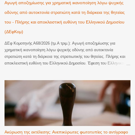
Αγωγή αποζημίωσης για χρηματική ικανοποίηση λόγω ψυχικής
οδύνης από αυτοκτονία στρατιώτη κατά τη διάρκεια της θητείας
του - Πλήρης και αποκλειστική ευθύνη του Ελληνικού Δημοσίου
(ΔΕφΚομ)
ΔΕφ Κομοτηνής Α68/2026 (τμ.Α τριμ.): Αγωγή αποζημίωσης για
χρηματική ικανοποίηση λόγω ψυχικής οδύνης από αυτοκτονία
στρατιώτη κατά τη διάρκεια της στρατιωτικής του θητείας. Πλήρης και
αποκλειστική ευθύνη του Ελληνικού Δημοσίου. Έφεση του Ελληνικού
Δημοσίου κατά οριστικής απόφασης του Τριμελούς Διοικητικού
Πρωτοδικείου Αλεξανδρούπολης, με την οποία έγινε εν μέρει δεκτή
αγωγή αποζημίωσης για χρηματική ικανοποίηση λόγω ψυχικής οδύνης
και αναγνωρίστηκε η υποχρέωση του εκκαλούντος Δημοσίου να
καταβάλει στην εφεσίβλητη το συνολικό ποσό των 110.000€ (70.000€
ατομικά και 40.000€ ως μοναδική κληρονόμο των αποβιωσάντων
γονέων της, ήτοι 20.000€ για λογαριασμό εκάστου), ως εύλογη
χρηματική ικανοποίηση για την ψυχική οδύνη που υπέστησαν η ίδια και
οι δικαιοπάροχοί της από τον θάνατο, δι' αυτοκτονίας, του υιού της και
εγγονού των τελευταίων, κατά τη διάρκεια της στρατιωτικής του θητείας
Ακύρωση της εκτέλεσης: Ανεπικύρωτες φωτοτυπίες το αντίγραφο