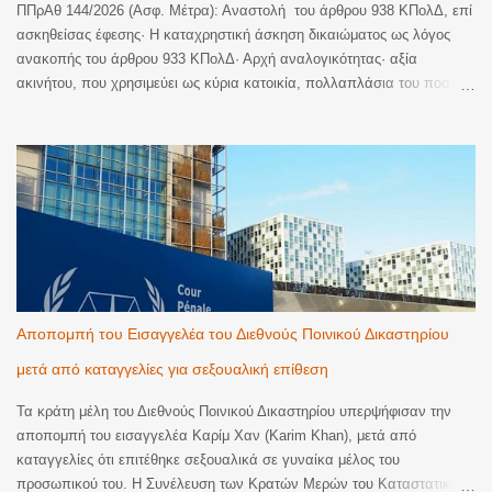
ΠΠρΑθ 144/2026 (Ασφ. Μέτρα): Αναστολή του άρθρου 938 ΚΠολΔ, επί
ασκηθείσας έφεσης· H καταχρηστική άσκηση δικαιώματος ως λόγος
ανακοπής του άρθρου 933 ΚΠολΔ· Αρχή αναλογικότητας· αξία
ακινήτου, που χρησιμεύει ως κύρια κατοικία, πολλαπλάσια του ποσού
της απαίτησης· Ύπαρξη και έτερης ακίνητης περιουσίας, ελεύθερης
βαρών, ώστε να παρέχεται στην επισπεύδουσα η δυνατότητα επιλογής
ως προς το περιουσιακό αντικείμενο που θα μπορούσε να επιβάλει
αναγκαστική κατάσχεση και να ικανοποιηθεί· Προφανής δυσαναλογία
μεταξύ του χρησιμοποιούμενου μέσου και του επιδιωκόμενου σκοπού
και υπέρβαση της αρχής της αναλογικότητας. Αναστέλλεται η
διαδικασία της αναγκαστικής εκτέλεσης, μέχρι την έκδοση απόφασης
επί της έφεσης. Η απόφαση δημοσιεύεται με επιμέλεια του δικηγόρου
Πειραιά Γεωργίου Λ. Καλτσά. Η Απόφαση Εδώ
Αποπομπή του Εισαγγελέα του Διεθνούς Ποινικού Δικαστηρίου
μετά από καταγγελίες για σεξουαλική επίθεση
Τα κράτη μέλη του Διεθνούς Ποινικού Δικαστηρίου υπερψήφισαν την
αποπομπή του εισαγγελέα Καρίμ Χαν (Karim Khan), μετά από
καταγγελίες ότι επιτέθηκε σεξουαλικά σε γυναίκα μέλος του
προσωπικού του. Η Συνέλευση των Κρατών Μερών του Καταστατικού