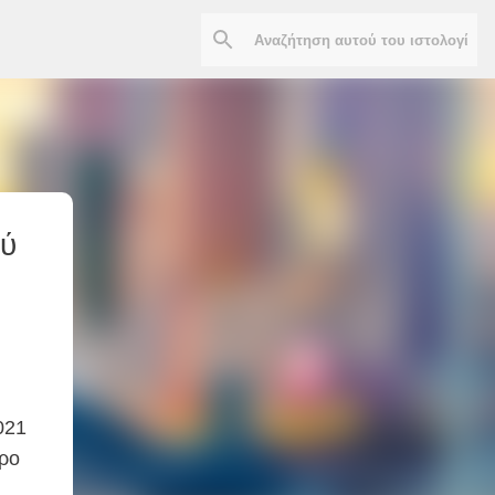
ού
021
ρο