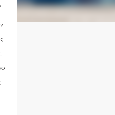
ο
ην
ης
ς
άνω
ς
η