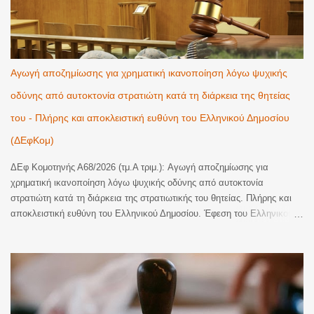
Αγωγή αποζημίωσης για χρηματική ικανοποίηση λόγω ψυχικής
οδύνης από αυτοκτονία στρατιώτη κατά τη διάρκεια της θητείας
του - Πλήρης και αποκλειστική ευθύνη του Ελληνικού Δημοσίου
(ΔΕφΚομ)
ΔΕφ Κομοτηνής Α68/2026 (τμ.Α τριμ.): Αγωγή αποζημίωσης για
χρηματική ικανοποίηση λόγω ψυχικής οδύνης από αυτοκτονία
στρατιώτη κατά τη διάρκεια της στρατιωτικής του θητείας. Πλήρης και
αποκλειστική ευθύνη του Ελληνικού Δημοσίου. Έφεση του Ελληνικού
Δημοσίου κατά οριστικής απόφασης του Τριμελούς Διοικητικού
Πρωτοδικείου Αλεξανδρούπολης, με την οποία έγινε εν μέρει δεκτή
αγωγή αποζημίωσης για χρηματική ικανοποίηση λόγω ψυχικής οδύνης
και αναγνωρίστηκε η υποχρέωση του εκκαλούντος Δημοσίου να
καταβάλει στην εφεσίβλητη το συνολικό ποσό των 110.000€ (70.000€
ατομικά και 40.000€ ως μοναδική κληρονόμο των αποβιωσάντων