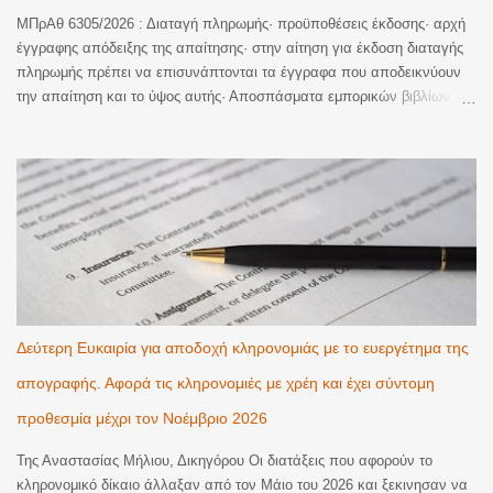
ΜΠρΑθ 6305/2026 : Διαταγή πληρωμής· προϋποθέσεις έκδοσης· αρχή
έγγραφης απόδειξης της απαίτησης· στην αίτηση για έκδοση διαταγής
πληρωμής πρέπει να επισυνάπτονται τα έγγραφα που αποδεικνύουν
την απαίτηση και το ύψος αυτής· Αποσπάσματα εμπορικών βιβλίων
τράπεζας· παράγουν πλήρη απόδειξη για τα κονδύλια εκατέρωθεν
χρεοπιστώσεων και για το ύψος της οφειλής του δανειολήπτη μόνο επί
ύπαρξης σχετικής συμφωνίας μεταξύ των μερών που αποτέλεσε ρήτρα
ή γενικό όρο συναλλαγών της δανειακής σύμβασης άλλως στερούνται
αποδεικτικής ισχύος, ενώ θα πρέπει να προσκομίζονται σε πλήρη
μορφή, ήτοι από την έναρξη της συμβατικής σχέσης μέχρι και το
οριστικό κλείσιμο αυτής, εκτός εάν μεσολάβησε αναγνώριση της
οφειλής, οπότε η πιστώτρια δύναται να προσκομίσει την κίνηση από το
χρονικό σημείο της αναγνώρισης κι εντεύθεν. Στην προκειμένη
περίπτωση παραλείφθηκε η προσκόμιση της κίνησης από το έτος 2009
Δεύτερη Ευκαιρία για αποδοχή κληρονομιάς με το ευεργέτημα της
έως και το 2014, κι ενώ υφίστατο πρόσθετη πράξη αναγνώρισης του
απογραφής. Αφορά τις κληρονομιές με χρέη και έχει σύντομη
καταλοίπου, η τελευταία...
προθεσμία μέχρι τον Νοέμβριο 2026
Της Αναστασίας Μήλιου, Δικηγόρου Οι διατάξεις που αφορούν το
κληρονομικό δίκαιο άλλαξαν από τον Μάιο του 2026 και ξεκινησαν να