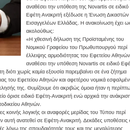
αναθέσει την υπόθεση της Novartis σε ειδικό
Εφέτη Ανακριτή εξέδωσε η Ένωση Δικαστών 
Εισαγγελέων Ελλάδας. Η ανακοίνωση έχει ω
ακολούθως:
«Η χθεσινή δήλωση της Προϊσταμένης του
Νομικού Γραφείου του Πρωθυπουργού περί
έλλειψης αρμοδιότητας του Εφετείου Αθηνών
αναθέσει την υπόθεση Novartis σε ειδικό Εφέ
τη διότι χωρίς καμία εξουσία παρεμβαίνει σε ένα ζήτημα
ιας του Εφετείου Αθηνών και αφετέρου νομικά εσφαλμέν
κλησής της. Θυμίζουμε ότι ακριβώς όμοια ήταν η περίπτ
ίο όρισε ειδικό Εφέτη-Ανακριτή ενώ αρχικά την ανάκρισ
τοδικείου Αθηνών.
ες κοινής λογικής οι αναφορές μερίδας του Τύπου περί
 αυτή ανατεθεί σε Εφέτη-Ανακριτή. Δεκάδες υποθέσεις 
ς λόγω της σπουδαιότητάς τους και της μεγαλύτερης