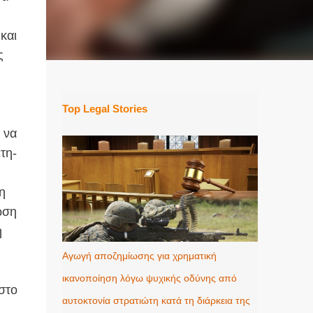
και
ς
Top Legal Stories
 να
τη-
η
ωση
η
Αγωγή αποζημίωσης για χρηματική
ικανοποίηση λόγω ψυχικής οδύνης από
στο
αυτοκτονία στρατιώτη κατά τη διάρκεια της