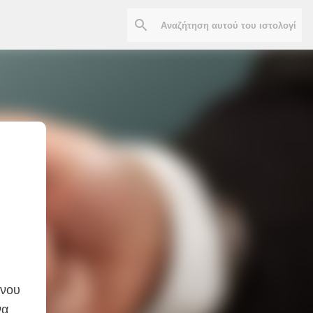
άνου
να