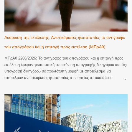
Ακύρωση της εκτέλεσης: Ανεπικύρωτες φωτοτυπίες το αντίγραφο
του απογράφου και η επιταγή προς εκτέλεση (ΜΠρΑθ)
ΜΠρΑθ 2206/2026: Το αντίγραφο του απογράφου και η επιταγή προς
εκτέλεση έφεραν φωτοτυπική απεικόνιση υπογραφής δικηγόρου και όχι
υπογραφή δικηγόρου σε πρωτότυπη μορφή με αποτέλεσμα να
αποτελούν ανεπικύρωτες φωτοτυπίες στις οποίες απουσιάζει η
βεβαίωση της ακρίβειας του φωτοτυπικού αντιγράφου. Ακυρωση της
εκτέλεσης. Με την υπ’ αριθμ. 2206/2026 απόφαση του Μονομελούς
Πρωτοδικείου Αθηνών (Περιουσιακές διαφορές – Ανακοπές Εκτέλεσης)
έγινε δεκτός λόγος ανακοπής που αφορούσε την έλλειψη αποδεικτικής
ισχύος του αντιγράφου εξ απογράφου εκτελεστού που κοινοποιήθηκε
με την επιταγή προς πληρωμή για να ξεκινήσει η διαδικασία της
εκτέλεσης. Όπως κρίθηκε, το αντίγραφο εξ απογράφου εκτελεστού
που κοινοποιήθηκε δεν είχε επικυρωθεί αυτοτελώς και νομίμως παρότι