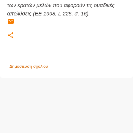
των κρατών μελών που αφορούν τις ομαδικές
απολύσεις (ΕΕ 1998, L 225, σ. 16).
Δημοσίευση σχολίου
Σ
χ
ό
λ
ι
α