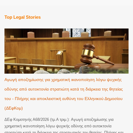
Top Legal Stories
Αγωγή αποζημίωσης για χρηματική ικανοποίηση λόγω ψυχικής
οδύνης από αυτοκτονία στρατιώτη κατά τη διάρκεια της θητείας
του - Πλήρης και αποκλειστική ευθύνη του Ελληνικού Δημοσίου
(ΔΕφΚομ)
ΔΕφ Κομοτηνής Α68/2026 (τμ.Α τριμ.): Αγωγή αποζημίωσης για
χρηματική ικανοποίηση λόγω ψυχικής οδύνης από αυτοκτονία
στρατιώτη κατά τη διάρκεια της στρατιωτικής του θητείας. Πλήρης και