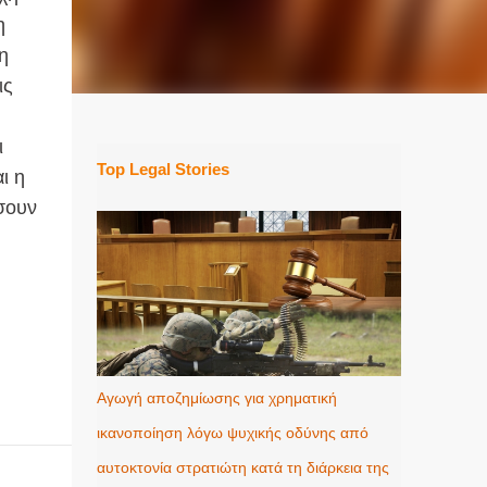
η
η
ις
ι
Top Legal Stories
ι η
σουν
Αγωγή αποζημίωσης για χρηματική
ικανοποίηση λόγω ψυχικής οδύνης από
αυτοκτονία στρατιώτη κατά τη διάρκεια της