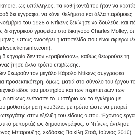
ackmore, ως υπάλληλος. Τα καθήκοντά του ήταν να κρατάε
αραδίδει έγγραφα, να κάνει θελήματα και άλλα παρόμοιες
Νοέμβριο του 1928 ο Ντίκενς ξεκίνησε να δουλεύει και π
 δικηγορικού γραφείου στο δικηγόρο Charles Molley, ό
ς μήνες. Όπως αναφέρει η ιστοσελίδα που είναι αφιερωμέ
rlesdickensinfo.com),
 η δικηγορία δεν τον «τραβούσαν», καθώς θεωρούσε τη
 αναζήτησε άλλο τρόπο επιβίωσης.
δεν θεωρούν τον μεγάλο Κάρολο Ντίκενς συγγραφέα
ια προσεκτικότερη, όμως, ματιά στο σύνολο του έργου τ
τεχνικό είδος του μυστηρίου και των περιπετειών των
 ο Ντίκενς ενέτασσε το μυστήριο και το έγκλημα με
του μυθιστόρημα ή νουβέλα, με τρόπο ώστε να μπορεί
ωτεργάτης στην εξέλιξη του είδους αυτού. Έχοντας εργα
αστικό ρεπορτάζ ως δημοσιογράφος, ο Ντίκενς άντλησε
ώργος Μπαρουξης, εκδόσεις Ποικίλη Στοά, Ιούνιος 2016)