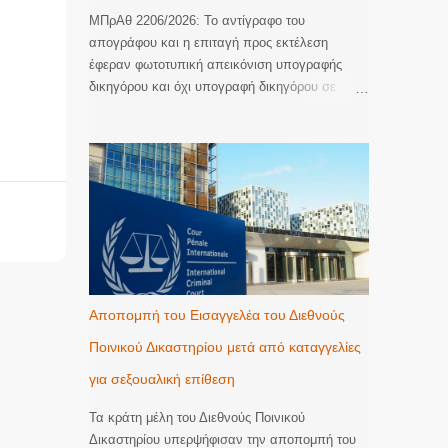
ΜΠρΑθ 2206/2026: Το αντίγραφο του
απογράφου και η επιταγή προς εκτέλεση
έφεραν φωτοτυπική απεικόνιση υπογραφής
δικηγόρου και όχι υπογραφή δικηγόρου σε
πρωτότυπη μορφή με αποτέλεσμα να
αποτελούν ανεπικύρωτες φωτοτυπίες στις
οποίες απουσιάζει η βεβαίωση της ακρίβειας
του φωτοτυπικού αντιγράφου. Ακυρωση της
εκτέλεσης. Με την υπ’ αριθμ. 2206/2026
απόφαση του Μονομελούς Πρωτοδικείου
Αθηνών (Περιουσιακές διαφορές – Ανακοπές
Εκτέλεσης) έγινε δεκτός λόγος ανακοπής που
αφορούσε την έλλειψη αποδεικτικής ισχύος του
αντιγράφου εξ απογράφου εκτελεστού που
Αποπομπή του Εισαγγελέα του Διεθνούς
κοινοποιήθηκε με την επιταγή προς πληρωμή
Ποινικού Δικαστηρίου μετά από καταγγελίες
για να ξεκινήσει η διαδικασία της εκτέλεσης.
Όπως κρίθηκε, το αντίγραφο εξ απογράφου
για σεξουαλική επίθεση
εκτελεστού που κοινοποιήθηκε δεν είχε
επικυρωθεί αυτοτελώς και νομίμως παρότι
Τα κράτη μέλη του Διεθνούς Ποινικού
αποτελεί διακριτό έγγραφο από την επιταγή.
Δικαστηρίου υπερψήφισαν την αποπομπή του