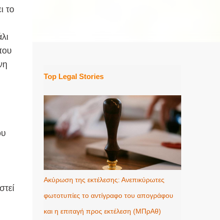
ι το
άλι
που
νη
Top Legal Stories
ου
Ακύρωση της εκτέλεσης: Ανεπικύρωτες
στεί
φωτοτυπίες το αντίγραφο του απογράφου
και η επιταγή προς εκτέλεση (ΜΠρΑθ)