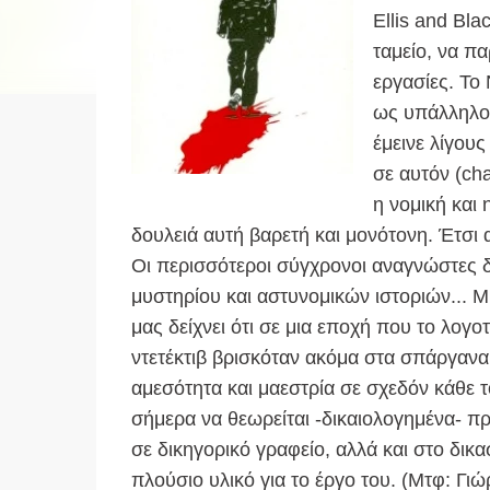
Ellis and Bl
ταμείο, να π
εργασίες. Το 
ως υπάλληλος
έμεινε λίγου
σε αυτόν (cha
η νομική και
δουλειά αυτή βαρετή και μονότονη. Έτσι
Οι περισσότεροι σύγχρονοι αναγνώστες 
μυστηρίου και αστυνομικών ιστοριών... Μ
μας δείχνει ότι σε μια εποχή που το λογο
ντετέκτιβ βρισκόταν ακόμα στα σπάργανα,
αμεσότητα και μαεστρία σε σχεδόν κάθε 
σήμερα να θεωρείται -δικαιολογημένα- πρ
σε δικηγορικό γραφείο, αλλά και στο δικ
πλούσιο υλικό για το έργο του. (Mτφ: Γι