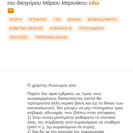
του δικηγόρου Μάριου Μαρινάκου
εδώ
ΑΓΩΓΉ
ΑΠΌΦΑΣΗ
ΓΟΣ
ΔΆΝΕΙΑ
ΔΌΣΕΙΣ ΔΑΝΕΊΟΥ
ΕΛΒΕΤΙΚΌ ΦΡΆΓΚΟ
ΝΟΜΟΛΟΓΊΑ
ΠΡΩΤΟΔΙΚΕΊΟ
ΤΡΆΠΕΖΕΣ
ΤΡΑΠΕΖΙΚΌ ΔΊΚΑΙΟ
Ο χρήστης Ανώνυμος είπε…
Σ
Παρότι δεν είμαι εχθρικός ως προς τους
χ
συγκεκριμένους δανειολήπτες (απλά θα
ό
προτιμούσα άλλη νομική βάση και όχι το δίκαιο των
καταναλωτών), δεν μπορώ να μην επισημάνω τρεις
λ
σοβαρές αδυναμίες που βλέπω στην απόφαση:
ι
1) Στην ουσία μετατρέπει αυθαίρετα το επιτόκιο
όλης της σύμβασης από κυμαινόμενο σε σταθερό
α
(γιατί π.χ. όχι κυμαινόμενο σε ευρώ);
2) Και δη με την ισοτιμία της ημερομηνίας