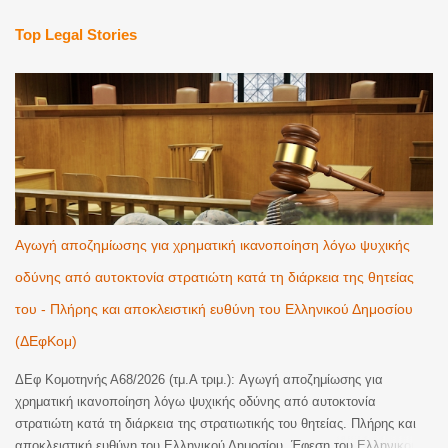
Top Legal Stories
Αγωγή αποζημίωσης για χρηματική ικανοποίηση λόγω ψυχικής
οδύνης από αυτοκτονία στρατιώτη κατά τη διάρκεια της θητείας
του - Πλήρης και αποκλειστική ευθύνη του Ελληνικού Δημοσίου
(ΔΕφΚομ)
ΔΕφ Κομοτηνής Α68/2026 (τμ.Α τριμ.): Αγωγή αποζημίωσης για
χρηματική ικανοποίηση λόγω ψυχικής οδύνης από αυτοκτονία
στρατιώτη κατά τη διάρκεια της στρατιωτικής του θητείας. Πλήρης και
αποκλειστική ευθύνη του Ελληνικού Δημοσίου. Έφεση του Ελληνικού