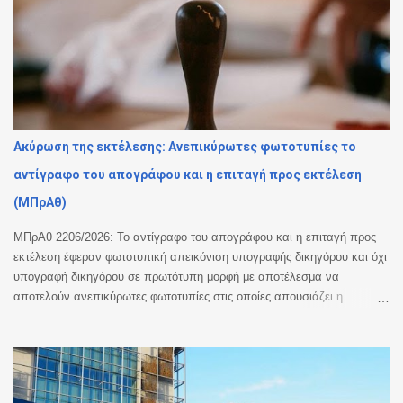
Ακύρωση της εκτέλεσης: Ανεπικύρωτες φωτοτυπίες το
αντίγραφο του απογράφου και η επιταγή προς εκτέλεση
(ΜΠρΑθ)
ΜΠρΑθ 2206/2026: Το αντίγραφο του απογράφου και η επιταγή προς
εκτέλεση έφεραν φωτοτυπική απεικόνιση υπογραφής δικηγόρου και όχι
υπογραφή δικηγόρου σε πρωτότυπη μορφή με αποτέλεσμα να
αποτελούν ανεπικύρωτες φωτοτυπίες στις οποίες απουσιάζει η
βεβαίωση της ακρίβειας του φωτοτυπικού αντιγράφου. Ακυρωση της
εκτέλεσης. Με την υπ’ αριθμ. 2206/2026 απόφαση του Μονομελούς
Πρωτοδικείου Αθηνών (Περιουσιακές διαφορές – Ανακοπές Εκτέλεσης)
έγινε δεκτός λόγος ανακοπής που αφορούσε την έλλειψη αποδεικτικής
ισχύος του αντιγράφου εξ απογράφου εκτελεστού που κοινοποιήθηκε