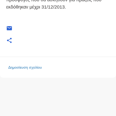
εκδόθηκαν μέχρι 31/12/2013.
Δημοσίευση σχολίου
Σ
χ
ό
λ
ι
α