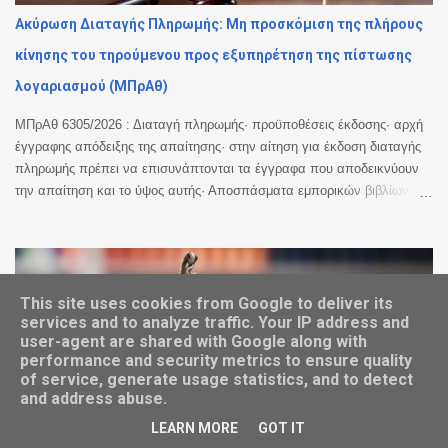
(Nazhat Shameen Khan) και Μαμέ Μαντιάγε Νιάνγκ (Mame Mandiaye
Ακύρωση Διαταγής Πληρωμής: Μη προσκόμιση της πλήρους
Niang) θα συνεχίσουν να ηγούνται του Γραφείου του Εισαγγελέα. Από
κίνησης του τηρούμενου προς εξυπηρέτηση της πίστωσης
τότε που ο κ. Καρίμ Α. Α. Χαν έλαβε άδεια απουσίας τον Μάιο του
2025, οι Αναπλ...
λογαριασμού (ΜΠρΑθ)
ΜΠρΑθ 6305/2026 : Διαταγή πληρωμής· προϋποθέσεις έκδοσης· αρχή
έγγραφης απόδειξης της απαίτησης· στην αίτηση για έκδοση διαταγής
πληρωμής πρέπει να επισυνάπτονται τα έγγραφα που αποδεικνύουν
την απαίτηση και το ύψος αυτής· Αποσπάσματα εμπορικών βιβλίων
τράπεζας· παράγουν πλήρη απόδειξη για τα κονδύλια εκατέρωθεν
χρεοπιστώσεων και για το ύψος της οφειλής του δανειολήπτη μόνο επί
ύπαρξης σχετικής συμφωνίας μεταξύ των μερών που αποτέλεσε ρήτρα
ή γενικό όρο συναλλαγών της δανειακής σύμβασης άλλως στερούνται
αποδεικτικής ισχύος, ενώ θα πρέπει να προσκομίζονται σε πλήρη
This site uses cookies from Google to deliver its
services and to analyze traffic. Your IP address and
μορφή, ήτοι από την έναρξη της συμβατικής σχέσης μέχρι και το
user-agent are shared with Google along with
οριστικό κλείσιμο αυτής, εκτός εάν μεσολάβησε αναγνώριση της
performance and security metrics to ensure quality
οφειλής, οπότε η πιστώτρια δύναται να προσκομίσει την κίνηση από το
of service, generate usage statistics, and to detect
χρονικό σημείο της αναγνώρισης κι εντεύθεν. Στην προκειμένη
and address abuse.
περίπτωση παραλείφθηκε η προσκόμιση της κίνησης από το έτος 2009
Έκτακτη χρησικτησία επί του τελευταίου εναπομένοντος
LEARN MORE
GOT IT
έως και το 2014, κι ενώ υφίστατο πρόσθετη πράξη αναγνώρισης του