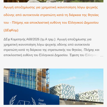
προς πληρωμή που κοινοποιήθηκε δεν έφερε πρωτότυπη υπογραφή
Αγωγή αποζημίωσης για χρηματική ικανοποίηση λόγω ψυχικής
από δικηγόρο. Ειδικότερα, το Δικαστήριο έκρινε ότι τα συγκεκριμένα
οδύνης από αυτοκτονία στρατιώτη κατά τη διάρκεια της θητείας
έγγραφα στερούνταν της απαιτούμενης αποδε...
του - Πλήρης και αποκλειστική ευθύνη του Ελληνικού Δημοσίου
(ΔΕφΚομ)
ΔΕφ Κομοτηνής Α68/2026 (τμ.Α τριμ.): Αγωγή αποζημίωσης για
χρηματική ικανοποίηση λόγω ψυχικής οδύνης από αυτοκτονία
στρατιώτη κατά τη διάρκεια της στρατιωτικής του θητείας. Πλήρης και
αποκλειστική ευθύνη του Ελληνικού Δημοσίου. Έφεση του Ελληνικού
Δημοσίου κατά οριστικής απόφασης του Τριμελούς Διοικητικού
Πρωτοδικείου Αλεξανδρούπολης, με την οποία έγινε εν μέρει δεκτή
αγωγή αποζημίωσης για χρηματική ικανοποίηση λόγω ψυχικής οδύνης
και αναγνωρίστηκε η υποχρέωση του εκκαλούντος Δημοσίου να
καταβάλει στην εφεσίβλητη το συνολικό ποσό των 110.000€ (70.000€
ατομικά και 40.000€ ως μοναδική κληρονόμο των αποβιωσάντων
γονέων της, ήτοι 20.000€ για λογαριασμό εκάστου), ως εύλογη
χρηματική ικανοποίηση για την ψυχική οδύνη που υπέστησαν η ίδια και
οι δικαιοπάροχοί της από τον θάνατο, δι' αυτοκτονίας, του υιού της και