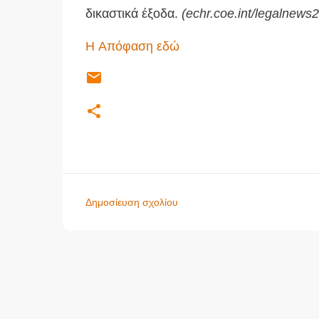
δικαστικά έξοδα.
(echr.coe.int/legalnews2
H Απόφαση εδώ
Δημοσίευση σχολίου
Σ
χ
ό
λ
ι
α