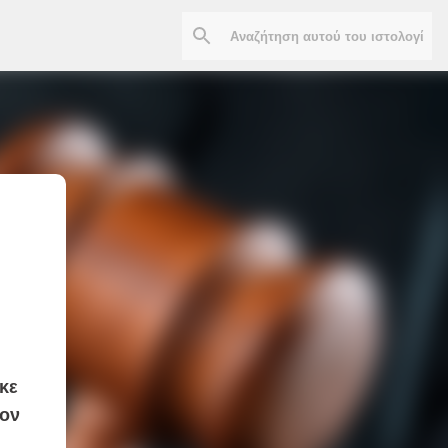
κε
τον