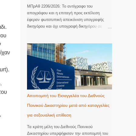
ΜΠρΑθ 2206/2026: Το αντίγραφο του
απογράφου και η επιταγή προς εκτέλεση
έφεραν φωτοτυπική απεικόνιση υπογραφής
δι.
δικηγόρου και όχι υπογραφή δικηγόρου σε
πρωτότυπη μορφή με αποτέλεσμα να
που
αποτελούν ανεπικύρωτες φωτοτυπίες στις
ν
οποίες απουσιάζει η βεβαίωση της ακρίβειας
ίχαν
του φωτοτυπικού αντιγράφου. Ακυρωση της
εκτέλεσης. Με την υπ’ αριθμ. 2206/2026
απόφαση του Μονομελούς Πρωτοδικείου
rt).
Αθηνών (Περιουσιακές διαφορές – Ανακοπές
Εκτέλεσης) έγινε δεκτός λόγος ανακοπής που
.
αφορούσε την έλλειψη αποδεικτικής ισχύος του
του
αντιγράφου εξ απογράφου εκτελεστού που
Αποπομπή του Εισαγγελέα του Διεθνούς
κοινοποιήθηκε με την επιταγή προς πληρωμή
Ποινικού Δικαστηρίου μετά από καταγγελίες
για να ξεκινήσει η διαδικασία της εκτέλεσης.
Όπως κρίθηκε, το αντίγραφο εξ απογράφου
,
για σεξουαλική επίθεση
εκτελεστού που κοινοποιήθηκε δεν είχε
επικυρωθεί αυτοτελώς και νομίμως παρότι
Τα κράτη μέλη του Διεθνούς Ποινικού
αποτελεί διακριτό έγγραφο από την επιταγή.
Δικαστηρίου υπερψήφισαν την αποπομπή του