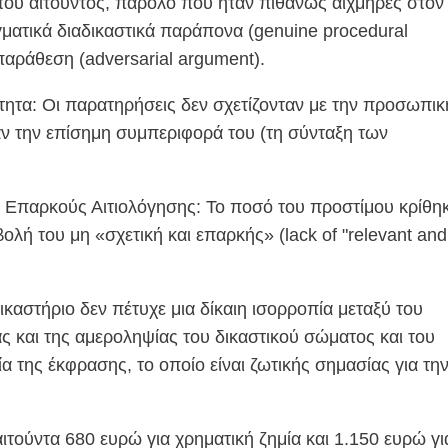
ου αιτούντος, παρόλο που ήταν πιθανώς αιχμηρές στον
γματικά διαδικαστικά παράπονα (genuine procedural
παράθεση (adversarial argument).
ητα: Οι παρατηρήσεις δεν σχετίζονταν με την προσωπικ
ν την επίσημη συμπεριφορά του (τη σύνταξη των
Επαρκούς Αιτιολόγησης: Το ποσό του προστίμου κρίθη
βολή του μη «σχετική και επαρκής» (lack of "relevant and
ικαστήριο δεν πέτυχε μια δίκαιη ισορροπία μεταξύ του
ς και της αμεροληψίας του δικαστικού σώματος και του
α της έκφρασης, το οποίο είναι ζωτικής σημασίας για τη
τούντα 680 ευρώ για χρηματική ζημία και 1.150 ευρώ γι