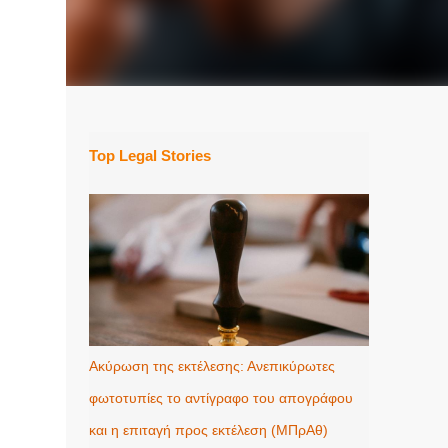
Top Legal Stories
Ακύρωση της εκτέλεσης: Ανεπικύρωτες
φωτοτυπίες το αντίγραφο του απογράφου
και η επιταγή προς εκτέλεση (ΜΠρΑθ)