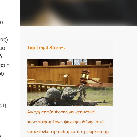
ου
νος)
μο
Top Legal Stories
ό
αι η
ου
α η
Αγωγή αποζημίωσης για χρηματική
ικανοποίηση λόγω ψυχικής οδύνης από
αυτοκτονία στρατιώτη κατά τη διάρκεια της
ν