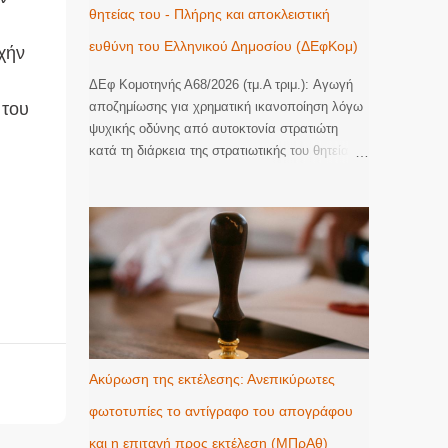
θητείας του - Πλήρης και αποκλειστική
ευθύνη του Ελληνικού Δημοσίου (ΔΕφΚομ)
χήν
ΔΕφ Κομοτηνής Α68/2026 (τμ.Α τριμ.): Αγωγή
 του
αποζημίωσης για χρηματική ικανοποίηση λόγω
ψυχικής οδύνης από αυτοκτονία στρατιώτη
κατά τη διάρκεια της στρατιωτικής του θητείας.
Πλήρης και αποκλειστική ευθύνη του Ελληνικού
Δημοσίου. Έφεση του Ελληνικού Δημοσίου κατά
οριστικής απόφασης του Τριμελούς Διοικητικού
Πρωτοδικείου Αλεξανδρούπολης, με την οποία
έγινε εν μέρει δεκτή αγωγή αποζημίωσης για
χρηματική ικανοποίηση λόγω ψυχικής οδύνης
και αναγνωρίστηκε η υποχρέωση του
εκκαλούντος Δημοσίου να καταβάλει στην
εφεσίβλητη το συνολικό ποσό των 110.000€
(70.000€ ατομικά και 40.000€ ως μοναδική
Ακύρωση της εκτέλεσης: Ανεπικύρωτες
κληρονόμο των αποβιωσάντων γονέων της,
φωτοτυπίες το αντίγραφο του απογράφου
ήτοι 20.000€ για λογαριασμό εκάστου), ως
εύλογη χρηματική ικανοποίηση για την ψυχική
και η επιταγή προς εκτέλεση (ΜΠρΑθ)