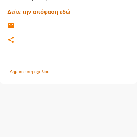
Δείτε την απόφαση εδώ
Δημοσίευση σχολίου
Σ
χ
ό
λ
ι
α