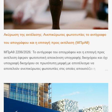
Ακύρωση της εκτέλεσης: Ανεπικύρωτες φωτοτυπίες το αντίγραφο
του απογράφου και η επιταγή προς εκτέλεση (ΜΠρΑθ)
ΜΠρΑθ 2206/2026: Το αντίγραφο του απογράφου και η επιταγή προς
εκτέλεση έφεραν φωτοτυπική απεικόνιση υπογραφής δικηγόρου και όχι
υπογραφή δικηγόρου σε πρωτότυπη μορφή με αποτέλεσμα να
αποτελούν ανεπικύρωτες φωτοτυπίες στις οποίες απουσιάζει η
βεβαίωση της ακρίβειας του φωτοτυπικού αντιγράφου. Ακυρωση της
εκτέλεσης. Με την υπ’ αριθμ. 2206/2026 απόφαση του Μονομελούς
Πρωτοδικείου Αθηνών (Περιουσιακές διαφορές – Ανακοπές Εκτέλεσης)
έγινε δεκτός λόγος ανακοπής που αφορούσε την έλλειψη αποδεικτικής
ισχύος του αντιγράφου εξ απογράφου εκτελεστού που κοινοποιήθηκε
με την επιταγή προς πληρωμή για να ξεκινήσει η διαδικασία της
εκτέλεσης. Όπως κρίθηκε, το αντίγραφο εξ απογράφου εκτελεστού