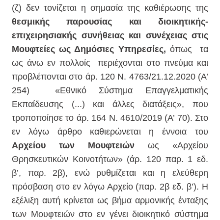
(ζ) δεν τονίζεται η σημασία της καθιέρωσης της
θεσμικής παρουσίας και διοικητικής-
επιχειρησιακής συνήθειας και συνέχειας στις
Μουφτείες ως Δημόσιες Υπηρεσίες,
όπως
τα
ως άνω εν πολλοίς
περιέχονται στο πνεύμα και
προβλέπονται στο άρ. 120 Ν. 4763/21.12.2020 (Α’
254)
«Εθνικό Σύστημα Επαγγελματικής
Εκπαίδευσης (...) και άλλες διατάξεις», που
τροποποίησε το άρ. 164 Ν. 4610/2019 (Α’ 70). Στο
εν λόγω άρθρο καθιερώνεται η έννοια του
Αρχείου των Μουφτειών
ως «Αρχείου
Θρησκευτικών Κοινοτήτων» (άρ. 120 παρ. 1 εδ.
β’, παρ. 2β), ενώ ρυθμίζεται και η ελεύθερη
πρόσβαση στο εν λόγω Αρχείο (παρ. 2β εδ. β’). Η
εξέλιξη αυτή κρίνεται ως βήμα αρμονικής ένταξης
των Μουφτειών στο εν γένει διοικητικό σύστημα