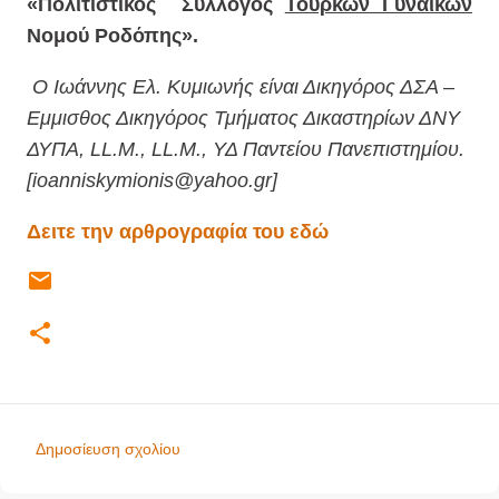
«Πολιτιστικός Σύλλογος
Τούρκων Γυναικών
Νομού Ροδόπης».
Ο Ιωάννης Ελ. Κυμιωνής είναι Δικηγόρος ΔΣΑ –
Εμμισθος Δικηγόρος Τμήματος Δικαστηρίων ΔΝΥ
ΔΥΠΑ, LL.M., LL.M., ΥΔ Παντείου Πανεπιστημίου.
[ioanniskymionis@yahoo.gr]
Δειτε την αρθρογραφία του εδώ
Δημοσίευση σχολίου
Σ
χ