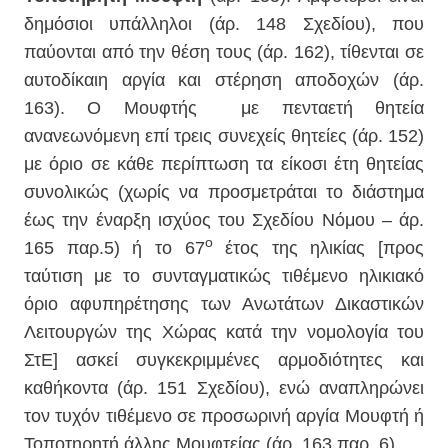
δημόσιοι υπάλληλοι (άρ. 148 Σχεδίου), που
παύονται από την θέση τους (άρ. 162), τίθενται σε
αυτοδίκαιη αργία και στέρηση αποδοχών (άρ.
163). Ο Μουφτής
με πενταετή θητεία
ανανεωνόμενη επί τρεις συνεχείς θητείες (άρ. 152)
με όριο σε κάθε περίπτωση τα είκοσι έτη θητείας
συνολικώς (χωρίς να προσμετράται το διάστημα
έως την έναρξη ισχύος του Σχεδίου Νόμου – άρ.
ο
165 παρ.5) ή το 67
έτος της ηλικίας [προς
ταύτιση με το συνταγματικώς τιθέμενο ηλικιακό
όριο αφυπηρέτησης των Ανωτάτων Δικαστικών
Λειτουργών της Χώρας κατά την νομολογία του
ΣτΕ] ασκεί συγκεκριμμένες αρμοδιότητες και
καθήκοντα (άρ. 151 Σχεδίου), ενώ αναπληρώνει
τον τυχόν τιθέμενο σε προσωρινή αργία Μουφτή ή
Τοποτηρητή άλλης Μουφτείας (άρ. 163 παρ. 6).