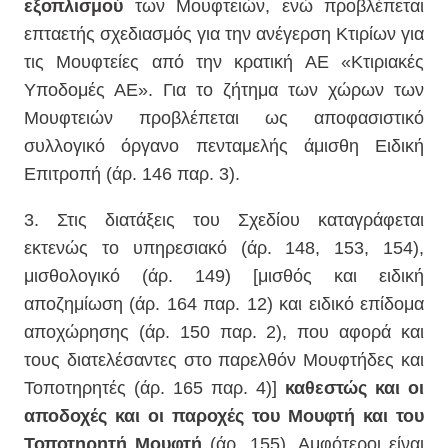
εξοπλισμού
των Μουφτειών, ενώ προβλέπεται
επταετής σχεδιασμός για την ανέγερση Κτιρίων για
τις Μουφτείες από την κρατική ΑΕ «Κτιριακές
Υποδομές ΑΕ». Για το ζήτημα των χώρων των
Μουφτειών προβλέπεται ως αποφασιστικό
συλλογικό όργανο πενταμελής άμισθη Ειδική
Επιτροπή (άρ. 146 παρ. 3).
3. Στις διατάξεις του Σχεδίου καταγράφεται
εκτενώς το υπηρεσιακό (άρ. 148, 153, 154),
μισθολογικό (άρ. 149) [μισθός και ειδική
αποζημίωση (άρ. 164 παρ. 12) και ειδικό επίδομα
αποχώρησης (άρ. 150 παρ. 2), που αφορά και
τους διατελέσαντες στο παρελθόν Μουφτήδες και
Τοποτηρητές (άρ. 165 παρ. 4)]
καθεστώς και οι
αποδοχές και οι παροχές του Μουφτή και του
Τοποτηρητή Μουφτή
(άρ. 155). Αμφότεροι είναι