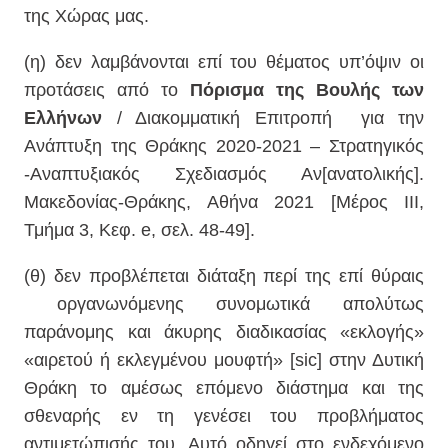
της Χώρας μας.
(η) δεν λαμβάνονται επί του θέματος υπ’όψιν οι
προτάσεις από το
Πόρισμα της Βουλής των
Ελλήνων
/ Διακομματική Επιτροπή
για την
Ανάπτυξη της Θράκης 2020-2021 – Στρατηγικός
-Αναπτυξιακός Σχεδιασμός Αν[ανατολικής].
Μακεδονίας-Θράκης, Αθήνα 2021 [Μέρος ΙΙΙ,
Τμήμα 3, Κεφ.
e
, σελ. 48-49].
(θ) δεν προβλέπεται διάταξη περί της επί θύραις
οργανωνόμενης συνομωτικά απολύτως
παράνομης και άκυρης διαδικασίας «εκλογής»
«αιρετού ή εκλεγμένου μουφτή» [
sic
] στην Δυτική
Θράκη το αμέσως επόμενο διάστημα και της
σθεναρής εν τη γενέσει του προβλήματος
αντιμετώπισής του. Αυτό οδηγεί στο ενδεχόμενο