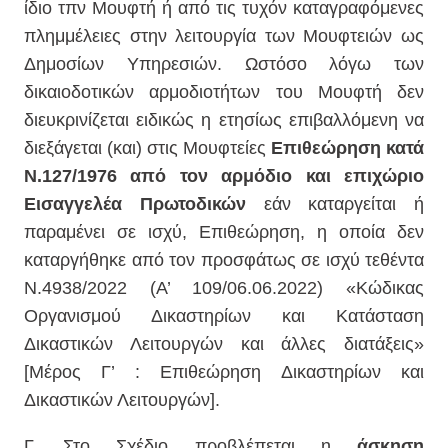
ίδιο τπν Μουφτή ή από τις τυχόν καταγραφόμενες
πλημμέλειες στην λειτουργία των Μουφτειών ως
Δημοσίων Υπηρεσιών. Ωστόσο λόγω των
δικαιοδοτικών αρμοδιοτήτων του Μουφτή δεν
διευκρινίζεται ειδικώς η ετησίως επιβαλλόμενη να
διεξάγεται (και) στις Μουφτείες
Επιθεώρηση κατά
Ν.127/1976 από τον αρμόδιο και επιχώριο
Εισαγγελέα Πρωτοδικών
εάν καταργείται ή
παραμένει σε ισχύ, Επιθεώρηση, η οποία δεν
καταργήθηκε από τον προσφάτως σε ισχύ τεθέντα
Ν.4938/2022 (Α’ 109/06.06.2022) «Κώδικας
Οργανισμού Δικαστηρίων και Κατάσταση
Δικαστικών Λειτουργών και άλλες διατάξεις»
[Μέρος Γ’ : Επιθεώρηση Δικαστηρίων και
Δικαστικών Λειτουργών].
Γ. Στο Σχέδιο προβλέπεται η
άσκηση