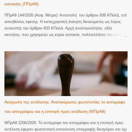
κατοικίας (ΠΠρΑθ)
ΠΠρΑθ 144/2026 (Ασφ. Μέτρα): Αναστολή του άρθρου 938 ΚΠολΔ, επί
ασκηθείσας έφεσης· H καταχρηστική άσκηση δικαιώματος ως λόγος
ανακοπής του άρθρου 933 ΚΠολΔ· Αρχή αναλογικότητας· αξία
ακινήτου, που χρησιμεύει ως κύρια κατοικία, πολλαπλάσια του ποσού
της απαίτησης· Ύπαρξη και έτερης ακίνητης περιουσίας, ελεύθερης
βαρών, ώστε να παρέχεται στην επισπεύδουσα η δυνατότητα επιλογής
ως προς το περιουσιακό αντικείμενο που θα μπορούσε να επιβάλει
αναγκαστική κατάσχεση και να ικανοποιηθεί· Προφανής δυσαναλογία
μεταξύ του χρησιμοποιούμενου μέσου και του επιδιωκόμενου σκοπού
και υπέρβαση της αρχής της αναλογικότητας. Αναστέλλεται η
διαδικασία της αναγκαστικής εκτέλεσης, μέχρι την έκδοση απόφασης
επί της έφεσης. Η απόφαση δημοσιεύεται με επιμέλεια του δικηγόρου
Πειραιά Γεωργίου Λ. Καλτσά. Η Απόφαση Εδώ
Ακύρωση της εκτέλεσης: Ανεπικύρωτες φωτοτυπίες το αντίγραφο
του απογράφου και η επιταγή προς εκτέλεση (ΜΠρΑθ)
ΜΠρΑθ 2206/2026: Το αντίγραφο του απογράφου και η επιταγή προς
εκτέλεση έφεραν φωτοτυπική απεικόνιση υπογραφής δικηγόρου και όχι