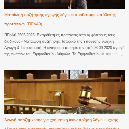
Ματαίωση συζήτησης αγωγής λόγω εκπρόθεσμης κατάθεσης
προτάσεων (ΠΠρΑθ)
ΠΠρΑθ 2505/2025: Εκπρόθεσμες προτάσεις από αμφότερους τους
διαδίκους - Ματαίωση συζήτησης. Ιστορικό της Υπόθεσης Αρχική
Αγωγή & Παραπομπή: Η ενάγουσα άσκησε την από 08.09.2020 αγωγή
της ενώπιον του Ειρηνοδικείου Αθηνών. Το Ειρηνοδικείο, με την υπ'
αριθ. 879/2022 απόφασή του, κηρύχθηκε καθ' ύλην αναρμόδιο και
παρέπεμψε την υπόθεση προς εκδίκαση στο Πολυμελές Πρωτοδικείο
Αθηνών. Επαναφορά με Κλήση: Η ενάγουσα επανέφερε την υπόθεση
προς συζήτηση με την από 02.05.2023 κλήση της, η οποία κατατέθηκε
στη Γραμματεία του Πρωτοδικείου στις 19.06.2023. Υπολογισμός
Προθεσμίας Προτάσεων Λόγω της παραπομπής, η νόμιμη προθεσμία
κατάθεσης προτάσεων ορίστηκε σε 90 ημέρες από την κατάθεση της
κλήσης (άρθρο 237 παρ. 3 ΚΠολΔ). Λαμβανομένης υπόψη της
αναστολής του Αυγούστου, καθώς και της παράτασης λόγω των
αυτοδιοικητικών εκλογών (με την υπ' αριθ. 578/2023 Πράξη του
Αγωγή αποζημίωσης για χρηματική ικανοποίηση λόγω ψυχικής
Πρωτοδικείου), η προθεσμία έληγε στις 08.11.2023. Εκπρόθεσμη