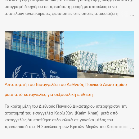
υπογραφή δικηγόρου σε πρωτότυπη μορφή με αποτέλεσμα να
αποτελούν ανεπικύρωτες φωτοτυπίες στις οποίες απουσιάζει η
βεβαίωση της ακρίβειας του φωτοτυπικού αντιγράφου. Ακυρωση της
εκτέλεσης. Με την υπ’ αριθμ. 2206/2026 απόφαση του Μονομελούς
Πρωτοδικείου Αθηνών (Περιουσιακές διαφορές – Ανακοπές Εκτέλεσης)
έγινε δεκτός λόγος ανακοπής που αφορούσε την έλλειψη αποδεικτικής
ισχύος του αντιγράφου εξ απογράφου εκτελεστού που κοινοποιήθηκε
με την επιταγή προς πληρωμή για να ξεκινήσει η διαδικασία της
εκτέλεσης. Όπως κρίθηκε, το αντίγραφο εξ απογράφου εκτελεστού
που κοινοποιήθηκε δεν είχε επικυρωθεί αυτοτελώς και νομίμως παρότι
αποτελεί διακριτό έγγραφο από την επιταγή. Παράλληλα, και η επιταγή
προς πληρωμή που κοινοποιήθηκε δεν έφερε πρωτότυπη υπογραφή
Αποπομπή του Εισαγγελέα του Διεθνούς Ποινικού Δικαστηρίου
από δικηγόρο. Ειδικότερα, το Δικαστήριο έκρινε ότι τα συγκεκριμένα
μετά από καταγγελίες για σεξουαλική επίθεση
έγγραφα στερούνταν της απαιτούμενης αποδε...
Τα κράτη μέλη του Διεθνούς Ποινικού Δικαστηρίου υπερψήφισαν την
αποπομπή του εισαγγελέα Καρίμ Χαν (Karim Khan), μετά από
καταγγελίες ότι επιτέθηκε σεξουαλικά σε γυναίκα μέλος του
προσωπικού του. Η Συνέλευση των Κρατών Μερών του Καταστατικού
της Ρώμης του Διεθνούς Ποινικού Δικαστηρίου πραγματοποίησε ειδική