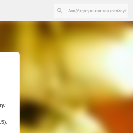
την
5),