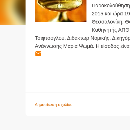
Παρακολούθηση κ
2015 και ώρα 19
Θεσσαλονίκη. Θ
Καθηγητής ΑΠΘ,
Τσιφτσόγλου, Διδάκτωρ Νομικής, Δικηγόρ
Ανάγνωσης Μαρία Ψωμά. Η είσοδος είναι
Δημοσίευση σχολίου
Σ
χ
ό