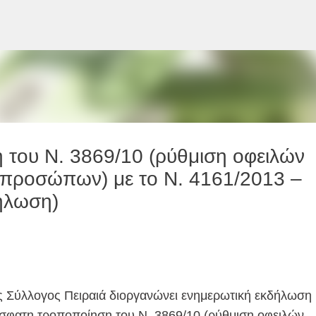
Μετάβαση στο κύριο περιεχόμενο
του Ν. 3869/10 (ρύθμιση οφειλών
προσώπων) με το Ν. 4161/2013 –
δήλωση)
ς Σύλλογος Πειραιά διοργανώνει ενημερωτική εκδήλωση 
σφατη τροποποίηση του Ν. 3869/10 (ρύθμιση οφειλών