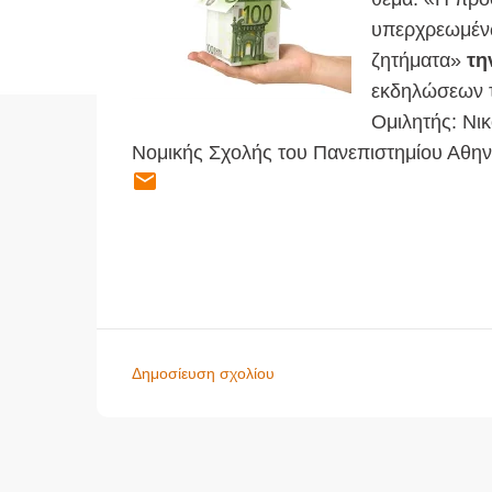
υπερχρεωμένω
ζητήματα»
τη
εκδηλώσεων τ
Oμιλητής: Νι
Νομικής Σχολής του Πανεπιστημίου Αθην
Δημοσίευση σχολίου
Σ
χ
ό
λ