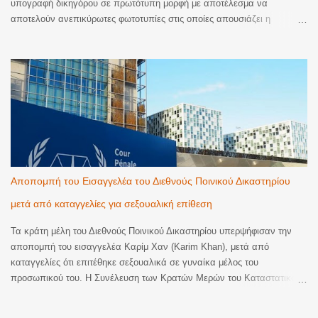
υπογραφή δικηγόρου σε πρωτότυπη μορφή με αποτέλεσμα να
αποτελούν ανεπικύρωτες φωτοτυπίες στις οποίες απουσιάζει η
βεβαίωση της ακρίβειας του φωτοτυπικού αντιγράφου. Ακυρωση της
εκτέλεσης. Με την υπ’ αριθμ. 2206/2026 απόφαση του Μονομελούς
Πρωτοδικείου Αθηνών (Περιουσιακές διαφορές – Ανακοπές Εκτέλεσης)
έγινε δεκτός λόγος ανακοπής που αφορούσε την έλλειψη αποδεικτικής
ισχύος του αντιγράφου εξ απογράφου εκτελεστού που κοινοποιήθηκε
με την επιταγή προς πληρωμή για να ξεκινήσει η διαδικασία της
εκτέλεσης. Όπως κρίθηκε, το αντίγραφο εξ απογράφου εκτελεστού
που κοινοποιήθηκε δεν είχε επικυρωθεί αυτοτελώς και νομίμως παρότι
αποτελεί διακριτό έγγραφο από την επιταγή. Παράλληλα, και η επιταγή
προς πληρωμή που κοινοποιήθηκε δεν έφερε πρωτότυπη υπογραφή
Αποπομπή του Εισαγγελέα του Διεθνούς Ποινικού Δικαστηρίου
από δικηγόρο. Ειδικότερα, το Δικαστήριο έκρινε ότι τα συγκεκριμένα
μετά από καταγγελίες για σεξουαλική επίθεση
έγγραφα στερούνταν της απαιτούμενης αποδε...
Τα κράτη μέλη του Διεθνούς Ποινικού Δικαστηρίου υπερψήφισαν την
αποπομπή του εισαγγελέα Καρίμ Χαν (Karim Khan), μετά από
καταγγελίες ότι επιτέθηκε σεξουαλικά σε γυναίκα μέλος του
προσωπικού του. Η Συνέλευση των Κρατών Μερών του Καταστατικού
της Ρώμης του Διεθνούς Ποινικού Δικαστηρίου πραγματοποίησε ειδική
συνεδρίαση για πειθαρχικές διαδικασίες που αφορούν εκλεγμένο