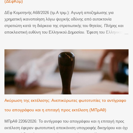
(ΔΕφΚομ)
ΔΕφ Κομοτηνής Α68/2026 (τμ.Α τριμ.): Αγωγή αποζημίωσης για
χρηματική ικανοποίηση λόγω ψυχικής οδύνης από αυτοκτονία
στρατιώτη κατά τη διάρκεια της στρατιωτικής του θητείας. Πλήρης και
αποκλειστική ευθύνη του Ελληνικού Δημοσίου. Έφεση του Ελληνικού
Δημοσίου κατά οριστικής απόφασης του Τριμελούς Διοικητικού
Πρωτοδικείου Αλεξανδρούπολης, με την οποία έγινε εν μέρει δεκτή
αγωγή αποζημίωσης για χρηματική ικανοποίηση λόγω ψυχικής οδύνης
και αναγνωρίστηκε η υποχρέωση του εκκαλούντος Δημοσίου να
καταβάλει στην εφεσίβλητη το συνολικό ποσό των 110.000€ (70.000€
ατομικά και 40.000€ ως μοναδική κληρονόμο των αποβιωσάντων
γονέων της, ήτοι 20.000€ για λογαριασμό εκάστου), ως εύλογη
χρηματική ικανοποίηση για την ψυχική οδύνη που υπέστησαν η ίδια και
οι δικαιοπάροχοί της από τον θάνατο, δι' αυτοκτονίας, του υιού της και
εγγονού των τελευταίων, κατά τη διάρκεια της στρατιωτικής του θητείας
Ακύρωση της εκτέλεσης: Ανεπικύρωτες φωτοτυπίες το αντίγραφο
σε στρατόπεδο του Έβρου. Η ένδικη αγωγή αποτελεί δεύτερη αγωγή
του απογράφου και η επιταγή προς εκτέλεση (ΜΠρΑθ)
κατά την έννοια του άρθρου 76 παρ. 2 ΚΔΔ/...
ΜΠρΑθ 2206/2026: Το αντίγραφο του απογράφου και η επιταγή προς
εκτέλεση έφεραν φωτοτυπική απεικόνιση υπογραφής δικηγόρου και όχι