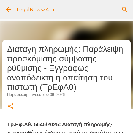
Μετάβαση στο κύριο περιεχόμενο
LegalNews24.gr
Διαταγή πληρωμής: Παράλειψη
προσκόμισης σύμβασης
ρύθμισης - Εγγράφως
αναπόδεικτη η απαίτηση του
πιστωτή (ΤρΕφΑθ)
Παρασκευή, Ιανουαρίου 09, 2026
Τρ.Εφ.Αθ. 5645/2025: Διαταγή πληρωμής·
προϋποθέσεις έκδοσης· από τις διατάξεις των