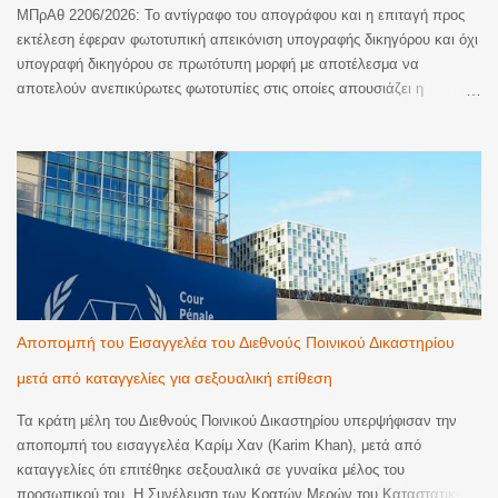
ΜΠρΑθ 2206/2026: Το αντίγραφο του απογράφου και η επιταγή προς
εκτέλεση έφεραν φωτοτυπική απεικόνιση υπογραφής δικηγόρου και όχι
υπογραφή δικηγόρου σε πρωτότυπη μορφή με αποτέλεσμα να
αποτελούν ανεπικύρωτες φωτοτυπίες στις οποίες απουσιάζει η
βεβαίωση της ακρίβειας του φωτοτυπικού αντιγράφου. Ακυρωση της
εκτέλεσης. Με την υπ’ αριθμ. 2206/2026 απόφαση του Μονομελούς
Πρωτοδικείου Αθηνών (Περιουσιακές διαφορές – Ανακοπές Εκτέλεσης)
έγινε δεκτός λόγος ανακοπής που αφορούσε την έλλειψη αποδεικτικής
ισχύος του αντιγράφου εξ απογράφου εκτελεστού που κοινοποιήθηκε
με την επιταγή προς πληρωμή για να ξεκινήσει η διαδικασία της
εκτέλεσης. Όπως κρίθηκε, το αντίγραφο εξ απογράφου εκτελεστού
που κοινοποιήθηκε δεν είχε επικυρωθεί αυτοτελώς και νομίμως παρότι
αποτελεί διακριτό έγγραφο από την επιταγή. Παράλληλα, και η επιταγή
προς πληρωμή που κοινοποιήθηκε δεν έφερε πρωτότυπη υπογραφή
Αποπομπή του Εισαγγελέα του Διεθνούς Ποινικού Δικαστηρίου
από δικηγόρο. Ειδικότερα, το Δικαστήριο έκρινε ότι τα συγκεκριμένα
μετά από καταγγελίες για σεξουαλική επίθεση
έγγραφα στερούνταν της απαιτούμενης αποδε...
Τα κράτη μέλη του Διεθνούς Ποινικού Δικαστηρίου υπερψήφισαν την
αποπομπή του εισαγγελέα Καρίμ Χαν (Karim Khan), μετά από
καταγγελίες ότι επιτέθηκε σεξουαλικά σε γυναίκα μέλος του
προσωπικού του. Η Συνέλευση των Κρατών Μερών του Καταστατικού