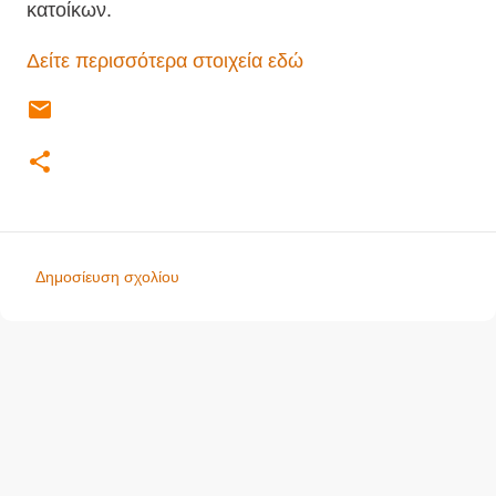
κατοίκων.
Δείτε περισσότερα στοιχεία εδώ
Δημοσίευση σχολίου
Σ
χ
ό
λ
ι
α