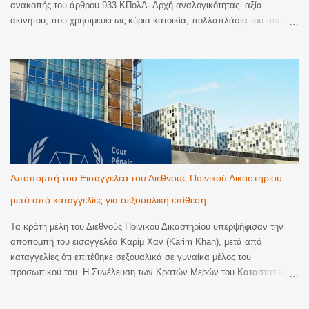
ανακοπής του άρθρου 933 ΚΠολΔ· Αρχή αναλογικότητας· αξία
ακινήτου, που χρησιμεύει ως κύρια κατοικία, πολλαπλάσια του ποσού
της απαίτησης· Ύπαρξη και έτερης ακίνητης περιουσίας, ελεύθερης
βαρών, ώστε να παρέχεται στην επισπεύδουσα η δυνατότητα επιλογής
ως προς το περιουσιακό αντικείμενο που θα μπορούσε να επιβάλει
αναγκαστική κατάσχεση και να ικανοποιηθεί· Προφανής δυσαναλογία
μεταξύ του χρησιμοποιούμενου μέσου και του επιδιωκόμενου σκοπού
και υπέρβαση της αρχής της αναλογικότητας. Αναστέλλεται η
διαδικασία της αναγκαστικής εκτέλεσης, μέχρι την έκδοση απόφασης
επί της έφεσης. Η απόφαση δημοσιεύεται με επιμέλεια του δικηγόρου
Πειραιά Γεωργίου Λ. Καλτσά. Η Απόφαση Εδώ
Αποπομπή του Εισαγγελέα του Διεθνούς Ποινικού Δικαστηρίου
μετά από καταγγελίες για σεξουαλική επίθεση
Τα κράτη μέλη του Διεθνούς Ποινικού Δικαστηρίου υπερψήφισαν την
αποπομπή του εισαγγελέα Καρίμ Χαν (Karim Khan), μετά από
καταγγελίες ότι επιτέθηκε σεξουαλικά σε γυναίκα μέλος του
προσωπικού του. Η Συνέλευση των Κρατών Μερών του Καταστατικού
της Ρώμης του Διεθνούς Ποινικού Δικαστηρίου πραγματοποίησε ειδική
συνεδρίαση για πειθαρχικές διαδικασίες που αφορούν εκλεγμένο