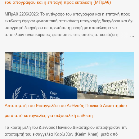
του απογράφου και η επιταγή προς εκτέλεση (ΜΠρΑθ)
ΜΠρΑθ 2206/2026: Το αντίγραφο του απογράφου και η επιταγή προς
εκτέλεση έφεραν φωτοτυπική απεικόνιση υπογραφής δικηγόρου και όχι
υπογραφή δικηγόρου σε πρωτότυπη μορφή με αποτέλεσμα να
αποτελούν ανεπικύρωτες φωτοτυπίες στις οποίες απουσιάζει η
βεβαίωση της ακρίβειας του φωτοτυπικού αντιγράφου. Ακυρωση της
εκτέλεσης. Με την υπ’ αριθμ. 2206/2026 απόφαση του Μονομελούς
Πρωτοδικείου Αθηνών (Περιουσιακές διαφορές – Ανακοπές Εκτέλεσης)
έγινε δεκτός λόγος ανακοπής που αφορούσε την έλλειψη αποδεικτικής
ισχύος του αντιγράφου εξ απογράφου εκτελεστού που κοινοποιήθηκε
με την επιταγή προς πληρωμή για να ξεκινήσει η διαδικασία της
εκτέλεσης. Όπως κρίθηκε, το αντίγραφο εξ απογράφου εκτελεστού
που κοινοποιήθηκε δεν είχε επικυρωθεί αυτοτελώς και νομίμως παρότι
αποτελεί διακριτό έγγραφο από την επιταγή. Παράλληλα, και η επιταγή
προς πληρωμή που κοινοποιήθηκε δεν έφερε πρωτότυπη υπογραφή
Αποπομπή του Εισαγγελέα του Διεθνούς Ποινικού Δικαστηρίου
από δικηγόρο. Ειδικότερα, το Δικαστήριο έκρινε ότι τα συγκεκριμένα
μετά από καταγγελίες για σεξουαλική επίθεση
έγγραφα στερούνταν της απαιτούμενης αποδε...
Τα κράτη μέλη του Διεθνούς Ποινικού Δικαστηρίου υπερψήφισαν την
αποπομπή του εισαγγελέα Καρίμ Χαν (Karim Khan), μετά από