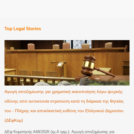
Top Legal Stories
Αγωγή αποζημίωσης για χρηματική ικανοποίηση λόγω ψυχικής
οδύνης από αυτοκτονία στρατιώτη κατά τη διάρκεια της θητείας
του - Πλήρης και αποκλειστική ευθύνη του Ελληνικού Δημοσίου
(ΔΕφΚομ)
ΔΕφ Κομοτηνής Α68/2026 (τμ.Α τριμ.): Αγωγή αποζημίωσης για