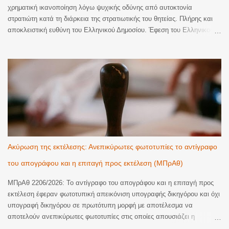
χρηματική ικανοποίηση λόγω ψυχικής οδύνης από αυτοκτονία
στρατιώτη κατά τη διάρκεια της στρατιωτικής του θητείας. Πλήρης και
αποκλειστική ευθύνη του Ελληνικού Δημοσίου. Έφεση του Ελληνικού
Δημοσίου κατά οριστικής απόφασης του Τριμελούς Διοικητικού
Πρωτοδικείου Αλεξανδρούπολης, με την οποία έγινε εν μέρει δεκτή
αγωγή αποζημίωσης για χρηματική ικανοποίηση λόγω ψυχικής οδύνης
και αναγνωρίστηκε η υποχρέωση του εκκαλούντος Δημοσίου να
καταβάλει στην εφεσίβλητη το συνολικό ποσό των 110.000€ (70.000€
ατομικά και 40.000€ ως μοναδική κληρονόμο των αποβιωσάντων
γονέων της, ήτοι 20.000€ για λογαριασμό εκάστου), ως εύλογη
χρηματική ικανοποίηση για την ψυχική οδύνη που υπέστησαν η ίδια και
οι δικαιοπάροχοί της από τον θάνατο, δι' αυτοκτονίας, του υιού της και
εγγονού των τελευταίων, κατά τη διάρκεια της στρατιωτικής του θητείας
Ακύρωση της εκτέλεσης: Ανεπικύρωτες φωτοτυπίες το αντίγραφο
σε στρατόπεδο του Έβρου. Η ένδικη αγωγή αποτελεί δεύτερη αγωγή
του απογράφου και η επιταγή προς εκτέλεση (ΜΠρΑθ)
κατά την έννοια του άρθρου 76 παρ. 2 ΚΔΔ/...
ΜΠρΑθ 2206/2026: Το αντίγραφο του απογράφου και η επιταγή προς
εκτέλεση έφεραν φωτοτυπική απεικόνιση υπογραφής δικηγόρου και όχι
υπογραφή δικηγόρου σε πρωτότυπη μορφή με αποτέλεσμα να
αποτελούν ανεπικύρωτες φωτοτυπίες στις οποίες απουσιάζει η
βεβαίωση της ακρίβειας του φωτοτυπικού αντιγράφου. Ακυρωση της