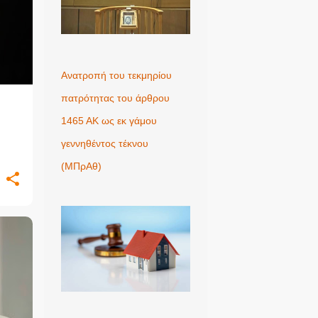
Ανατροπή του τεκμηρίου
πατρότητας του άρθρου
1465 ΑΚ ως εκ γάμου
γεννηθέντος τέκνου
σης
(MΠρΑθ)