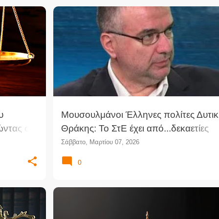
υ
Μουσουλμάνοι Έλληνες πολίτες Δυτικ
ώντας σε
Θράκης: Το ΣτΕ έχει από...δεκαετίες
στο
οριοθετήσει ορθά την έννοια
Σάββατο, Μαρτίου 07, 2026
σης για
0