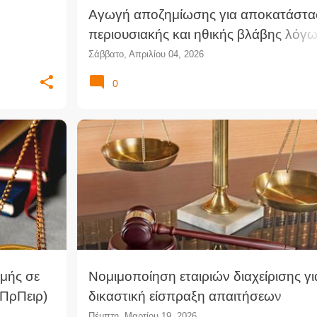
Αγωγή αποζημίωσης για αποκατάστ
περιουσιακής και ηθικής βλάβης λόγ
παράλειψης κατεδάφισης αυθαίρετης
Σάββατο, Απριλίου 04, 2026
κατασκευής (ΔΠρΚερ)
0
μής σε
Νομιμοποίηση εταιριών διαχείρισης γι
ΠρΠειρ)
δικαστική είσπραξη απαιτήσεων
(ΜΕφΝαυ)
Πέμπτη, Μαρτίου 19, 2026