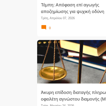
Τέμπη: Απόφαση επί αγωγής
αποζημίωσης για ψυχική οδύνη
συγγενών θυμάτων (ΔΠρΑθ)
Τρίτη, Απριλίου 07, 2026
0
Άκυρη επίδοση διαταγής πληρω
οφειλέτη αγνώστου διαμονής (Μ
Τρίτη, Μαρτίου 24, 2026