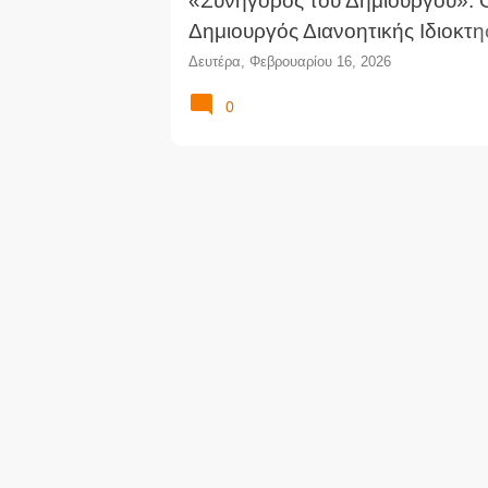
«Συνήγορος του Δημιουργού»: 
Δημιουργός Διανοητικής Ιδιοκτη
βάλλεται, αμύνεται!
Δευτέρα, Φεβρουαρίου 16, 2026
0