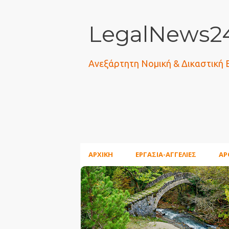
LegalNews24
Ανεξάρτητη Νομική & Δικαστική
ΑΡΧΙΚΗ
ΕΡΓΑΣΙΑ-ΑΓΓΕΛΙΕΣ
ΑΡ
Α
ν
α
ρ