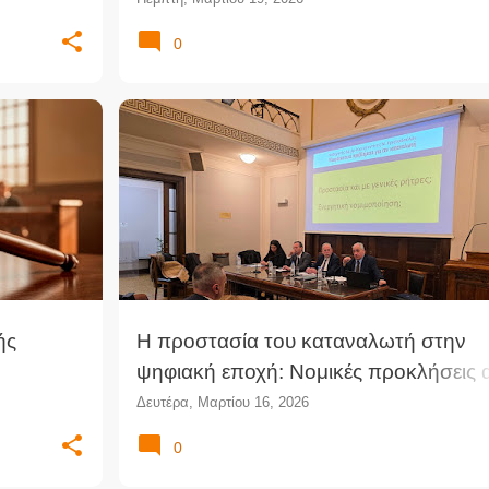
0
ής
Η προστασία του καταναλωτή στην
ψηφιακή εποχή: Νομικές προκλήσεις 
ς -
τη χρήση τεχνητής νοημοσύνης
Δευτέρα, Μαρτίου 16, 2026
ής
0