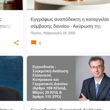
ς
Εγγράφως αναπόδεικτη η καταγγελία 
οπικής
σύμβασης δανείου - Ακύρωση της
διαταγής πληρωμής (ΜΕφΑθ)
Πέμπτη, Φεβρουαρίου 19, 2026
0