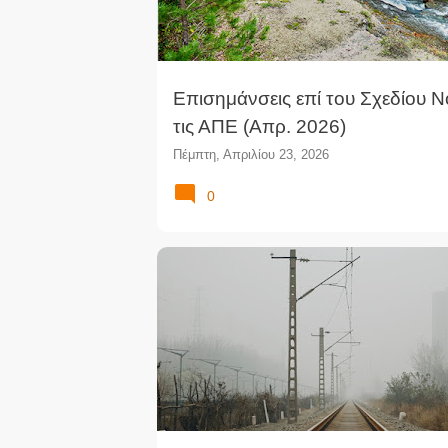
τ
ή
σ
ε
ι
Επισημάνσεις επί του Σχεδίου Ν
ς
τις ΑΠΕ (Απρ. 2026)
Πέμπτη, Απριλίου 23, 2026
0