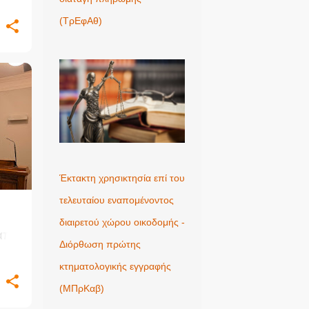
(ΤρΕφΑθ)
Έκτακτη χρησικτησία επί του
τελευταίου εναπομένοντος
διαιρετού χώρου οικοδομής -
από
Διόρθωση πρώτης
κτηματολογικής εγγραφής
(ΜΠρΚαβ)