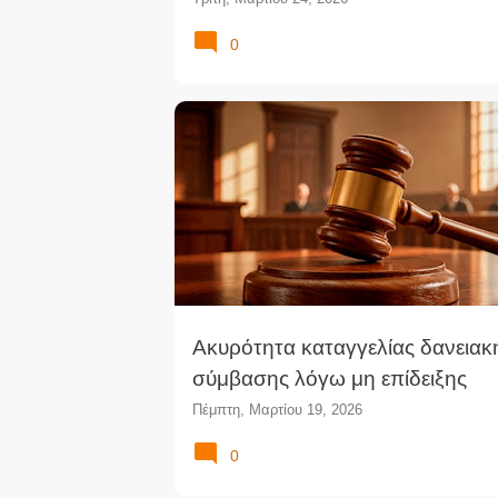
0
Ακυρότητα καταγγελίας δανειακ
σύμβασης λόγω μη επίδειξης
πληρεξουσίου - Απόρριψη έφεση
Πέμπτη, Μαρτίου 19, 2026
Τελεσίδικη ακύρωση της διαταγ
0
πληρωμής (ΤρΕφΠειρ)