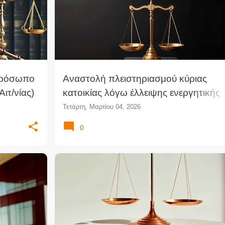
πρόσωπο
Αναστολή πλειστηριασμού κύριας
ιτ/νίας)
κατοικίας λόγω έλλειψης ενεργητικής
νομιμοποίησης της εταιρείας διαχείρι
Τετάρτη, Μαρτίου 04, 2026
(ΜΠρΑθ)
0