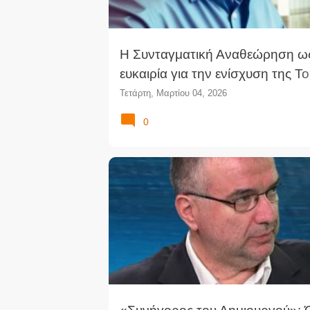
Η Συνταγματική Αναθεώρηση ω
ευκαιρία για την ενίσχυση της Τ
Αυτοδιοίκησης
Τετάρτη, Μαρτίου 04, 2026
0