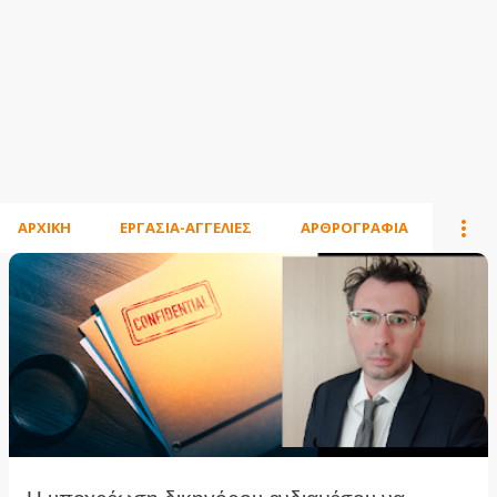
ΑΡΧΙΚΗ
ΕΡΓΑΣΙΑ-ΑΓΓΕΛΙΕΣ
ΑΡΘΡΟΓΡΑΦΙΑ
Α
ν
α
ρ
τ
ή
σ
ε