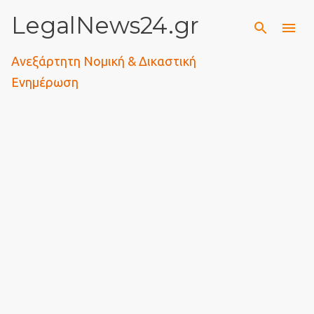
LegalNews24.gr
Μετάβαση στο κύριο περιεχόμενο
Ανεξάρτητη Νομική & Δικαστική
Ενημέρωση