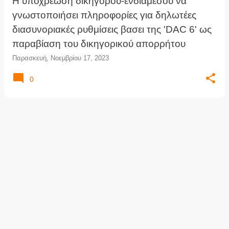
ι
Η υποχρέωση δικηγόρου-ενδιαμέσου να
ς
γνωστοποιήσει πληροφορίες για δηλωτέες
διασυνοριακές ρυθμίσεις βασει της 'DAC 6' ως
παραβίαση του δικηγορικού απορρήτου
Παρασκευή, Νοεμβρίου 17, 2023
0