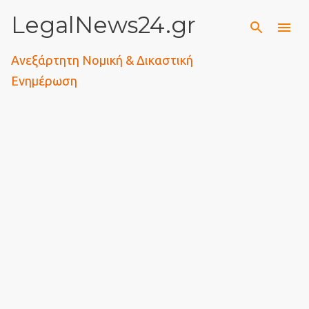
LegalNews24.gr
Μετάβαση στο κύριο περιεχόμενο
Ανεξάρτητη Νομική & Δικαστική
Ενημέρωση