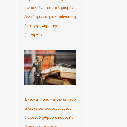
Εσφαλμένη αιτία πληρωμής.
Δεκτή η έφεση, ακυρώνεται η
διαταγή πληρωμής
(ΤρΕφΑθ)
Έκτακτη χρησικτησία επί του
τελευταίου εναπομένοντος
διαιρετού χώρου οικοδομής -
Διόρθωση πρώτης