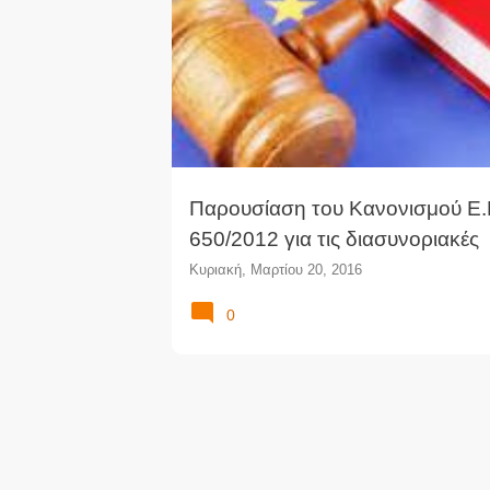
ΕΕ
ΕΥΡΩΠΑΪΚΌ ΔΊΚΑΙΟ
ΚΑΝΟΝΙΣΜΌΣ
ν
α
ρ
τ
ή
σ
ε
ι
Παρουσίαση του Κανονισμού Ε.
ς
650/2012 για τις διασυνοριακές
κληρονομίες
Κυριακή, Μαρτίου 20, 2016
0