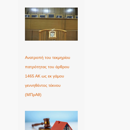
Ανατροπή του τεκμηρίου
πατρότητας του άρθρου
1465 ΑΚ ως εκ γάμου
γεννηθέντος τέκνου
(MΠρΑθ)