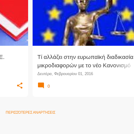
+
1
ΔΙΑΔΙΚΑΣΊΑ ΜΙΚΡΟΔΙΑΦΟΡΏΝ
ΕΥΡΩΠΑΪΚΌ ΔΊΚΑΙΟ
ΚΑΝΟΝΙΣΜΌΣ
ΚΟΙΝΟΤΙΚΌ ΔΊΚΑΙΟ
ΜΙΚΡΟΔΙΑΦΟΡΈΣ
Ε.
Τί αλλάζει στην ευρωπαϊκή διαδικασία
μικροδιαφορών με το νέο Κανονισμό
2015/2421
Δευτέρα, Φεβρουαρίου 01, 2016
0
ΠΕΡΙΣΣΌΤΕΡΕΣ ΑΝΑΡΤΉΣΕΙΣ