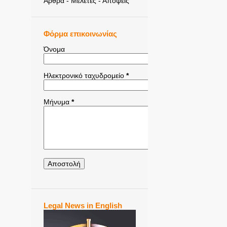
Άρθρα - Μελέτες - Απόψεις
Φόρμα επικοινωνίας
Όνομα
Ηλεκτρονικό ταχυδρομείο
*
Μήνυμα
*
Legal News in English