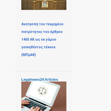
Ανατροπή του τεκμηρίου
πατρότητας του άρθρου
1465 ΑΚ ως εκ γάμου
γεννηθέντος τέκνου
(MΠρΑθ)
Legalnews24 Articles